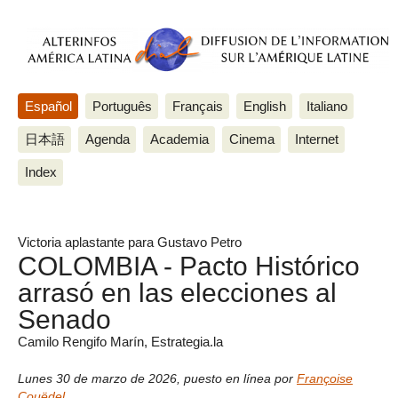
Español
Português
Français
English
Italiano
日本語
Agenda
Academia
Cinema
Internet
Index
Victoria aplastante para Gustavo Petro
COLOMBIA - Pacto Histórico
arrasó en las elecciones al
Senado
Camilo Rengifo Marín, Estrategia.la
Lunes 30 de marzo de 2026
,
puesto en línea por
Françoise
Couëdel