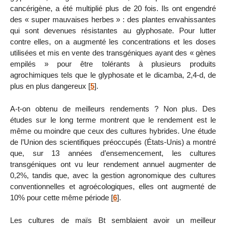
cancérigène, a été multiplié plus de 20 fois. Ils ont engendré
des « super mauvaises herbes » : des plantes envahissantes
qui sont devenues résistantes au glyphosate. Pour lutter
contre elles, on a augmenté les concentrations et les doses
utilisées et mis en vente des transgéniques ayant des « gènes
empilés » pour être tolérants à plusieurs produits
agrochimiques tels que le glyphosate et le dicamba, 2,4-d, de
plus en plus dangereux
[
5
]
.
A-t-on obtenu de meilleurs rendements ? Non plus. Des
études sur le long terme montrent que le rendement est le
même ou moindre que ceux des cultures hybrides. Une étude
de l’Union des scientifiques préoccupés (États-Unis) a montré
que, sur 13 années d’ensemencement, les cultures
transgéniques ont vu leur rendement annuel augmenter de
0,2%, tandis que, avec la gestion agronomique des cultures
conventionnelles et agroécologiques, elles ont augmenté de
10% pour cette même période
[
6
]
.
Les cultures de maïs Bt semblaient avoir un meilleur