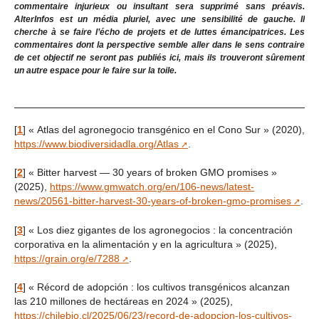
commentaire injurieux ou insultant sera supprimé sans préavis.
AlterInfos est un média pluriel, avec une sensibilité de gauche. Il
cherche à se faire l’écho de projets et de luttes émancipatrices. Les
commentaires dont la perspective semble aller dans le sens contraire
de cet objectif ne seront pas publiés ici, mais ils trouveront sûrement
un autre espace pour le faire sur la toile.
[
1
]
« Atlas del agronegocio transgénico en el Cono Sur » (2020),
https://www.biodiversidadla.org/Atlas
.
[
2
]
« Bitter harvest — 30 years of broken GMO promises »
(2025),
https://www.gmwatch.org/en/106-news/latest-
news/20561-bitter-harvest-30-years-of-broken-gmo-promises
.
[
3
]
« Los diez gigantes de los agronegocios : la concentración
corporativa en la alimentación y en la agricultura » (2025),
https://grain.org/e/7288
.
[
4
]
« Récord de adopción : los cultivos transgénicos alcanzan
las 210 millones de hectáreas en 2024 » (2025),
https://chilebio.cl/2025/06/23/record-de-adopcion-los-cultivos-