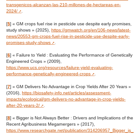
transgenicos-alcanzan-las-210-millones-de-hectareas-en-
2024/
.
[
5
]
« GM crops fuel rise in pesticide use despite early promises,
study shows » (2025),
https://gmwatch.org/en/106-news/latest-
news/20553-gm-crops-fuel-rise-in-pesticide-use-despite-early-
promises-study-shows
.
[
6
]
« Failure to Yield : Evaluating the Performance of Genetically
Engineered Crops » (2009),
https://www.ucs.org/resources/failure-yield-evaluating-
performance-genetically-engineered-crops
.
[
7
]
« GM Delivers No Advantage in Crop Yields After 20 Years »
(2016),
https://biosafety-info.net/articles/assessment-
impacts/ecological/gm-delivers-no-advantage-in-crop-yields-
after-20-years-2/
.
[
8
]
« Bigger is Not Always Better : Drivers and Implications of the
Recent Agribusiness Megamergers » (2017),
https://www.researchgate.net/publication/314206957_Bigger_is_