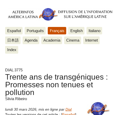
Español
Português
Français
English
Italiano
日本語
Agenda
Academia
Cinema
Internet
Index
DIAL 3775
Trente ans de transgéniques :
Promesses non tenues et
pollution
Silvia Ribeiro
lundi 30 mars 2026
,
mis en ligne par
Dial
Toutes les versions de cet article :
[
Español
]