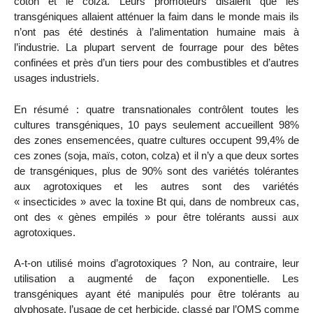
coton et le colza. Leurs promoteurs disaient que les
transgéniques allaient atténuer la faim dans le monde mais ils
n’ont pas été destinés à l’alimentation humaine mais à
l’industrie. La plupart servent de fourrage pour des bêtes
confinées et près d’un tiers pour des combustibles et d’autres
usages industriels.
En résumé : quatre transnationales contrôlent toutes les
cultures transgéniques, 10 pays seulement accueillent 98%
des zones ensemencées, quatre cultures occupent 99,4% de
ces zones (soja, maïs, coton, colza) et il n’y a que deux sortes
de transgéniques, plus de 90% sont des variétés tolérantes
aux agrotoxiques et les autres sont des variétés
« insecticides » avec la toxine Bt qui, dans de nombreux cas,
ont des « gènes empilés » pour être tolérants aussi aux
agrotoxiques.
A-t-on utilisé moins d’agrotoxiques ? Non, au contraire, leur
utilisation a augmenté de façon exponentielle. Les
transgéniques ayant été manipulés pour être tolérants au
glyphosate, l’usage de cet herbicide, classé par l’OMS comme