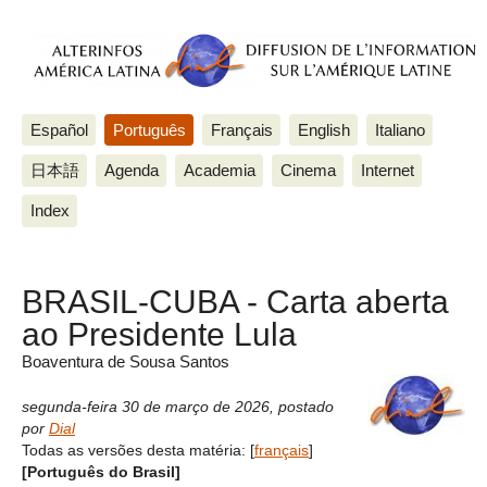
Español
Português
Français
English
Italiano
日本語
Agenda
Academia
Cinema
Internet
Index
BRASIL-CUBA - Carta aberta
ao Presidente Lula
Boaventura de Sousa Santos
segunda-feira 30 de março de 2026
,
postado
por
Dial
Todas as versões desta matéria:
[
français
]
[Português do Brasil]