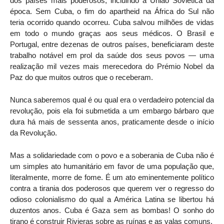
dos países mais poderosos, incluindo a União Soviética da
época. Sem Cuba, o fim do apartheid na África do Sul não
teria ocorrido quando ocorreu. Cuba salvou milhões de vidas
em todo o mundo graças aos seus médicos. O Brasil e
Portugal, entre dezenas de outros países, beneficiaram deste
trabalho notável em prol da saúde dos seus povos — uma
realização mil vezes mais merecedora do Prémio Nobel da
Paz do que muitos outros que o receberam.
Nunca saberemos qual é ou qual era o verdadeiro potencial da
revolução, pois ela foi submetida a um embargo bárbaro que
dura há mais de sessenta anos, praticamente desde o início
da Revolução.
Mas a solidariedade com o povo e a soberania de Cuba não é
um simples ato humanitário em favor de uma população que,
literalmente, morre de fome. É um ato eminentemente político
contra a tirania dos poderosos que querem ver o regresso do
odioso colonialismo do qual a América Latina se libertou há
duzentos anos. Cuba é Gaza sem as bombas! O sonho do
tirano é construir Rivieras sobre as ruínas e as valas comuns.