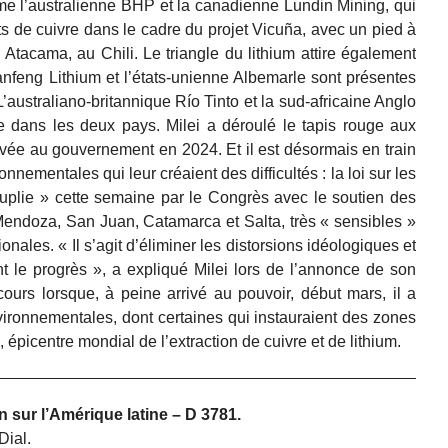
mme l’australienne BHP et la canadienne Lundin Mining, qui
 de cuivre dans le cadre du projet Vicuña, avec un pied à
 Atacama, au Chili. Le triangle du lithium attire également
Ganfeng Lithium et l’états-unienne Albemarle sont présentes
L’australiano-britannique Río Tinto et la sud-africaine Anglo
re dans les deux pays. Milei a déroulé le tapis rouge aux
ivée au gouvernement en 2024. Et il est désormais en train
nementales qui leur créaient des difficultés : la loi sur les
ouplie » cette semaine par le Congrès avec le soutien des
ndoza, San Juan, Catamarca et Salta, très « sensibles »
nales. « Il s’agit d’éliminer les distorsions idéologiques et
ent le progrès », a expliqué Milei lors de l’annonce de son
cours lorsque, à peine arrivé au pouvoir, début mars, il a
ironnementales, dont certaines qui instauraient des zones
épicentre mondial de l’extraction de cuivre et de lithium.
n sur l’Amérique latine – D 3781.
Dial.