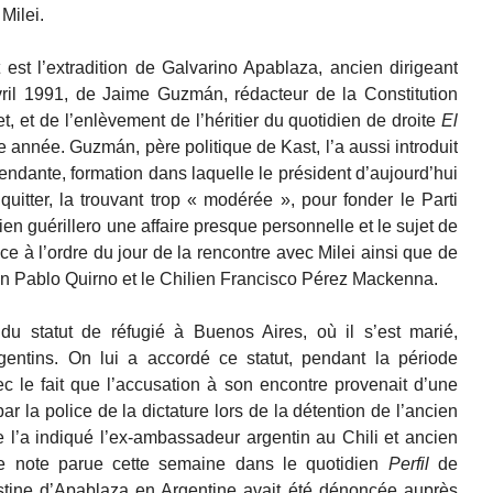
Milei.
st l’extradition de Galvarino Apablaza, ancien dirigeant
vril 1991, de Jaime Guzmán, rédacteur de la Constitution
t, et de l’enlèvement de l’héritier du quotidien de droite
El
 année. Guzmán, père politique de Kast, l’a aussi introduit
ndante, formation dans laquelle le président d’aujourd’hui
quitter, la trouvant trop « modérée », pour fonder le Parti
cien guérillero une affaire presque personnelle et le sujet de
ace à l’ordre du jour de la rencontre avec Milei ainsi que de
tin Pablo Quirno et le Chilien Francisco Pérez Mackenna.
u statut de réfugié à Buenos Aires, où il s’est marié,
gentins. On lui a accordé ce statut, pendant la période
c le fait que l’accusation à son encontre provenait d’une
ar la police de la dictature lors de la détention de l’ancien
 l’a indiqué l’ex-ambassadeur argentin au Chili et ancien
ne note parue cette semaine dans le quotidien
Perfil
de
tine d’Apablaza en Argentine avait été dénoncée auprès