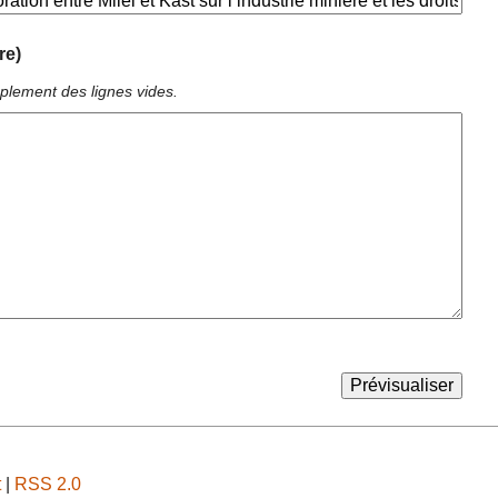
re)
plement des lignes vides.
t
|
RSS 2.0