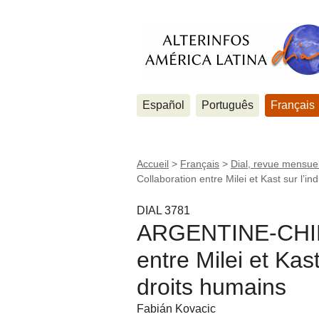
Español
Português
Français
Accueil
>
Français
>
Dial, revue mensuel
Collaboration entre Milei et Kast sur l’in
DIAL 3781
ARGENTINE-CHILI 
entre Milei et Kast
droits humains
Fabián Kovacic