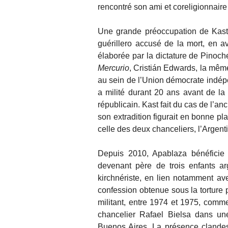
rencontré son ami et coreligionnaire 
Une grande préoccupation de Kast e
guérillero accusé de la mort, en a
élaborée par la dictature de Pinoche
Mercurio
, Cristián Edwards, la même
au sein de l’Union démocrate indépe
a milité durant 20 ans avant de la 
républicain. Kast fait du cas de l’an
son extradition figurait en bonne pl
celle des deux chanceliers, l’Argen
Depuis 2010, Apablaza bénéficie d
devenant père de trois enfants ar
kirchnériste, en lien notamment ave
confession obtenue sous la torture p
militant, entre 1974 et 1975, comme
chancelier Rafael Bielsa dans u
Buenos Aires. La présence clandes