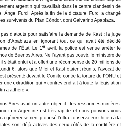
nement argentin qui travaillait dans le centre clandestin de
l Ángel Furci. Après la fin de la dictature, Furci a changé
r les survivants du Plan Cóndor, dont Galvarino Apablaza.
as d’atouts pour satisfaire la demande de Kast : la juge
tion d’Apablaza en ignorant tout ce qui avait été décidé
er
smes de l’État. Le 1
avril, la police est venue arrêter le
nce de Buenos Aires. Ne l’ayant pas trouvé, le ministère de
il s’était enfui et a offert une récompense de 20 millions de
undi 6, alors que Milei et Kast étaient réunis, l’avocat de
’est présenté devant le Comité contre la torture de l’ONU et
r une extradition qui « contreviendrait à toute la législation
tin a adhéré ».
os Aires avait un autre objectif : les ressources minières.
nier en Argentine est très rapide et nous pouvons vous
on » a généreusement proposé l’ultra-conservateur chilien à la
ales sont déjà actives des deux côtés de la cordillère et