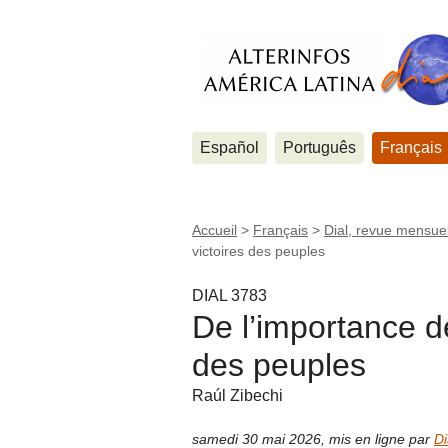
Español
Português
Français
Accueil
>
Français
>
Dial, revue mensuel
victoires des peuples
DIAL 3783
De l’importance de
des peuples
Raúl Zibechi
samedi 30 mai 2026
,
mis en ligne par
Di