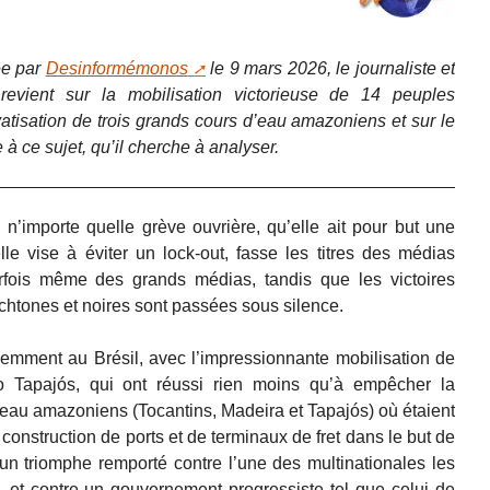
ée par
Desinformémonos
le 9 mars 2026, le journaliste et
revient sur la mobilisation victorieuse de 14 peuples
vatisation de trois grands cours d’eau amazoniens et sur le
à ce sujet, qu’il cherche à analyser.
 n’importe quelle grève ouvrière, qu’elle ait pour but une
le vise à éviter un lock-out, fasse les titres des médias
rfois même des grands médias, tandis que les victoires
chtones et noires sont passées sous silence.
cemment au Brésil, avec l’impressionnante mobilisation de
o Tapajós, qui ont réussi rien moins qu’à empêcher la
d’eau amazoniens (Tocantins, Madeira et Tapajós) où étaient
construction de ports et de terminaux de fret dans le but de
un triomphe remporté contre l’une des multinationales les
, et contre un gouvernement progressiste tel que celui de