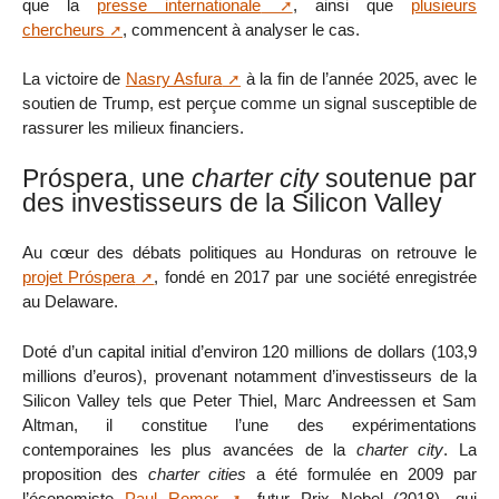
que la
presse internationale
, ainsi que
plusieurs
chercheurs
, commencent à analyser le cas.
La victoire de
Nasry Asfura
à la fin de l’année 2025, avec le
soutien de Trump, est perçue comme un signal susceptible de
rassurer les milieux financiers.
Próspera, une
charter city
soutenue par
des investisseurs de la Silicon Valley
Au cœur des débats politiques au Honduras on retrouve le
projet Próspera
, fondé en 2017 par une société enregistrée
au Delaware.
Doté d’un capital initial d’environ 120 millions de dollars (103,9
millions d’euros), provenant notamment d’investisseurs de la
Silicon Valley tels que Peter Thiel, Marc Andreessen et Sam
Altman, il constitue l’une des expérimentations
contemporaines les plus avancées de la
charter city
. La
proposition des
charter cities
a été formulée en 2009 par
l’économiste
Paul Romer
, futur Prix Nobel (2018), qui