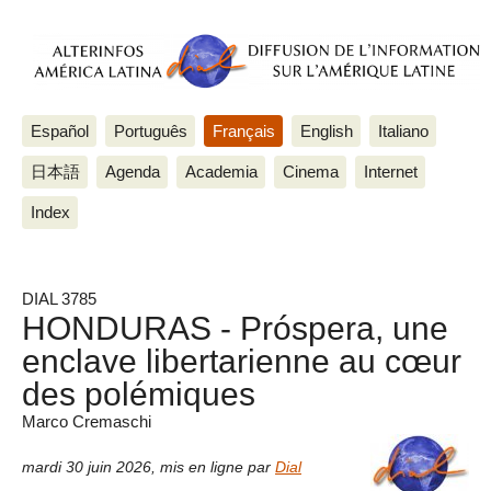
Español
Português
Français
English
Italiano
日本語
Agenda
Academia
Cinema
Internet
Index
DIAL 3785
HONDURAS - Próspera, une
enclave libertarienne au cœur
des polémiques
Marco Cremaschi
mardi 30 juin 2026
,
mis en ligne par
Dial