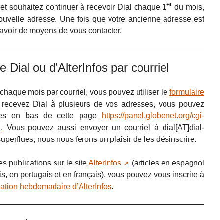
er
et souhaitez continuer à recevoir Dial chaque 1
du mois,
ouvelle adresse. Une fois que votre ancienne adresse est
 avoir de moyens de vous contacter.
 Dial ou d’AlterInfos par courriel
chaque mois par courriel, vous pouvez utiliser le
formulaire
us recevez Dial à plusieurs de vos adresses, vous pouvez
flues en bas de cette page
https://panel.globenet.org/cgi-
. Vous pouvez aussi envoyer un courriel à dial[AT]dial-
uperflues, nous nous ferons un plaisir de les désinscrire.
s publications sur le site
AlterInfos
(articles en espagnol
s, en portugais et en français), vous pouvez vous inscrire à
rmation hebdomadaire d’AlterInfos
.