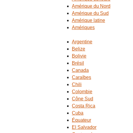
Amérique du Nord
Amérique du Sud
Amérique latine
Amériques
Argentine
Belize
Bolivie
Brésil
Canada
Caraïbes
Chili
Colombie
Cône Sud
Costa Rica
Cuba
Équateur
El Salvador