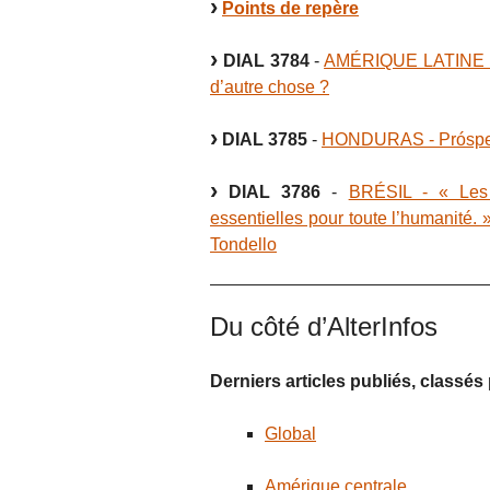
Points de repère
DIAL 3784
-
AMÉRIQUE LATINE - V
d’autre chose ?
DIAL 3785
-
HONDURAS - Próspera
DIAL 3786
-
BRÉSIL - « Les 
essentielles pour toute l’humanité. 
Tondello
Du côté d’AlterInfos
Derniers articles publiés, classé
Global
Amérique centrale