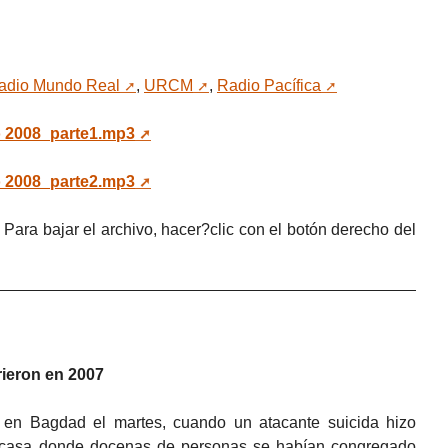
adio Mundo Real
,
URCM
,
Radio Pacífica
 2008_parte1.mp3
 2008_parte2.mp3
. Para bajar el archivo, hacer?clic con el botón derecho del
rieron en 2007
n en Bagdad el martes, cuando un atacante suicida hizo
 casa donde docenas de personas se habían congregado