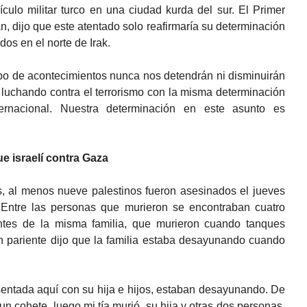
ulo militar turco en una ciudad kurda del sur. El Primer
n, dijo que este atentado solo reafirmaría su determinación
dos en el norte de Irak.
ipo de acontecimientos nunca nos detendrán ni disminuirán
luchando contra el terrorismo con la misma determinación
ernacional. Nuestra determinación en este asunto es
e israelí contra Gaza
os, al menos nueve palestinos fueron asesinados el jueves
 Entre las personas que murieron se encontraban cuatro
rantes de la misma familia, que murieron cuando tanques
n pariente dijo que la familia estaba desayunando cuando
sentada aquí con su hija e hijos, estaban desayunando. De
un cohete, luego mi tía murió, su hija y otras dos personas,