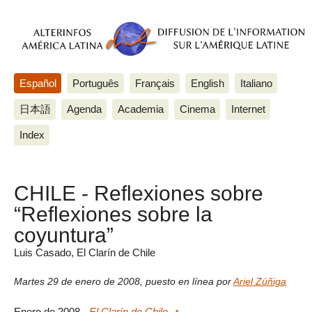
Español
Português
Français
English
Italiano
日本語
Agenda
Academia
Cinema
Internet
Index
CHILE - Reflexiones sobre
“Reflexiones sobre la
coyuntura”
Luis Casado, El Clarín de Chile
Martes 29 de enero de 2008
,
puesto en línea por
Ariel Zúñiga
Enero de 2008 -
El Clarín de Chile
-