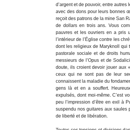
d’argent et de pouvoir, entre autres l
avec des dons pour leurs bonnes œuv
reçoit des patrons de la mine San Ra
de dollars en trois ans. Vous com
pauvres et les ouvriers en a pris
l’intérieur de l’Église contre les chr
dont les religieux de Maryknoll qui 
pastorale sociale et de droits hum
messieurs de l’Opus et de Sodalicio
doute, ils croient devoir jouer aux 
ceux qui ne sont pas de leur secte
connaissent la maladie du fondament
gens là et en a souffert. Heureu
expulsés, dont moi-même. C’est vo
peu l’impression d’être en exil à
suspendu nos guitares aux saules p
de liberté et de libération.
Toutes ces tensions et divisions dan