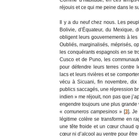
réjouis et ce qui me peine dans le s
Il y a du neuf chez nous. Les peu
Bolivie, d’Équateur, du Mexique, du
obligent leurs gouvernements à les
Oubliés, marginalisés, méprisés, op
les conquérants espagnols en se tro
Cusco et de Puno, les communauté
pour défendre leurs terres contre l
lacs et leurs rivières et se compor
vécu à Sicuani, fin novembre, dix
publics saccagés, une répression br
indien » me réjouit, non pas que j’ap
engendre toujours une plus grande v
«
comuneros campesinos
»
[
3
]
. Je
légitime colère se transforme en r
une tête froide et un cœur chaud q
cœur ni d’alcool au ventre pour être