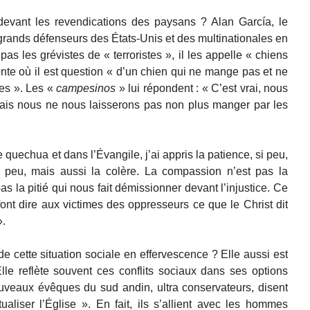
evant les revendications des paysans ? Alan García, le
 grands défenseurs des États-Unis et des multinationales en
pas les grévistes de « terroristes », il les appelle « chiens
te où il est question « d’un chien qui ne mange pas et ne
res ». Les «
campesinos
» lui répondent : « C’est vrai, nous
ais nous ne nous laisserons pas non plus manger par les
quechua et dans l’Évangile, j’ai appris la patience, si peu,
 peu, mais aussi la colère. La compassion n’est pas la
s la pitié qui nous fait démissionner devant l’injustice. Ce
font dire aux victimes des oppresseurs ce que le Christ dit
».
e cette situation sociale en effervescence ? Elle aussi est
Elle reflète souvent ces conflits sociaux dans ses options
uveaux évêques du sud andin, ultra conservateurs, disent
itualiser l’Église ». En fait, ils s’allient avec les hommes