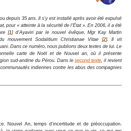
ou depuis 35 ans. Il s’y est installé après avoir été expulsé
, pour « atteinte à la sécurité de l’État ». En 2006, il a été
ure
[
1
]
d’Ayaviri par le nouvel évêque, Mgr Kay Martin
u mouvement Sodalitium Christianae Vitae
[
2
]
. Il vit
uani. Dans ce numéro, nous publions deux textes de lui. Le
tionnelle carte de Noël et de Nouvel an, où il présente
 région sud-andine du Pérou. Dans le
second texte
, il revient
es communautés indiennes contre les abus des compagnies
e. Nouvel An, temps d’incertitude et de préoccupation.
, je viens partager avec vous ce que je vis, ce qui me