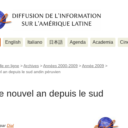
English
Italiano
日本語
Agenda
Academia
Cin
le en ligne
>
Archives
>
Années 2000-2009
>
Année 2009
>
 an depuis le sud andin péruvien
e nouvel an depuis le sud
 par
Dial