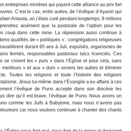
es entreprises minières qui payent cette alliance au prix fort
res. C’est le cas, entre autres, de l’évêque d’Ayaviri qui
fael-Antauta, où j’étais curé pendant longtemps, 9 millions
prendrez aisément que la pastorale de l’option pour les
 un coup dans cette mine. La répression aussi continue à
étiens qualifiés de « politiques » : congrégations religieuses
travaillèrent durant 65 ans à Juli, expulsés, organismes de
ains fermés, responsables pastoraux laïcs licenciés. Ces
 se croient les « purs » dans l’Église et pour cela, sans
« meilleurs » et aux « durs » envers les autres et éliminer
. Toutes les religions et toute l’histoire des religions
alisme. Jésus lui-même dans l’Évangile a eu affaire à ces
sement l’évêque de Puno accepte dans son diocèse les
us dire qu’il est brave, l’évêque de Puno. Nous avons un
 Puno comme les Juifs à Babylone, mais nous n’avons pas
leureurs car nous voulons continuer à chanter des chants
s l’Église nous font mal, nous font de la peine et devraient