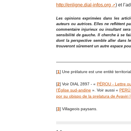
http://enligne.dial-infos.org
) et l’a
Les opinions exprimées dans les articl
auteurs ou autrices. Elles ne reflètent p
commentaire injurieux ou insultant sera
sensibilité de gauche. Il cherche à se fa
dont la perspective semble aller dans le
trouveront sûrement un autre espace pour l
[
1
]
Une prélature est une entité territori
[
2
]
Voir DIAL 2897 - «
PÉROU - Lettre ou
l’Église sud-andine
». Voir aussi «
PERÚ -
por su obispo de la prelatura de Ayaviri
[
3
]
Villageois paysans.