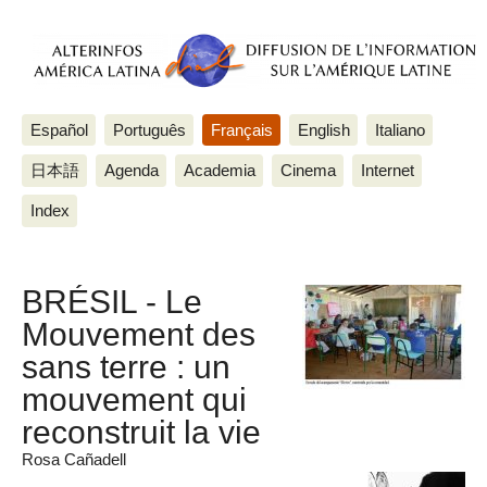
Español
Português
Français
English
Italiano
日本語
Agenda
Academia
Cinema
Internet
Index
BRÉSIL - Le
Mouvement des
sans terre : un
mouvement qui
reconstruit la vie
Rosa Cañadell