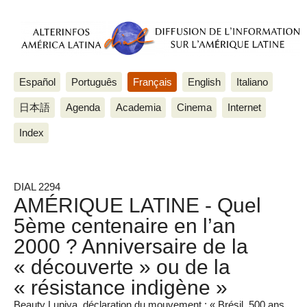
Español
Português
Français
English
Italiano
日本語
Agenda
Academia
Cinema
Internet
Index
DIAL 2294
AMÉRIQUE LATINE - Quel
5ème centenaire en l’an
2000 ? Anniversaire de la
« découverte » ou de la
« résistance indigène »
Beauty Lupiya, déclaration du mouvement : « Brésil, 500 ans