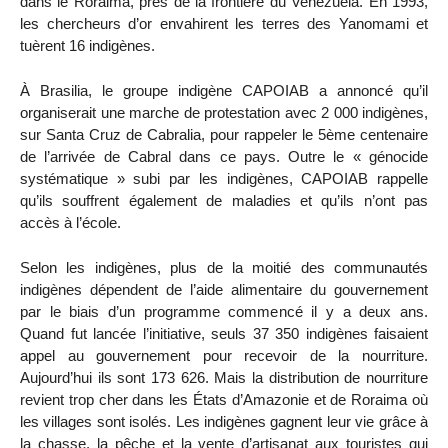
dans le Roraima, près de la frontière du Venezuela. En 1993,
les chercheurs d’or envahirent les terres des Yanomami et
tuèrent 16 indigènes.
À Brasilia, le groupe indigène CAPOIAB a annoncé qu’il
organiserait une marche de protestation avec 2 000 indigènes,
sur Santa Cruz de Cabralia, pour rappeler le 5ème centenaire
de l’arrivée de Cabral dans ce pays. Outre le « génocide
systématique » subi par les indigènes, CAPOIAB rappelle
qu’ils souffrent également de maladies et qu’ils n’ont pas
accès à l’école.
Selon les indigènes, plus de la moitié des communautés
indigènes dépendent de l’aide alimentaire du gouvernement
par le biais d’un programme commencé il y a deux ans.
Quand fut lancée l’initiative, seuls 37 350 indigènes faisaient
appel au gouvernement pour recevoir de la nourriture.
Aujourd’hui ils sont 173 626. Mais la distribution de nourriture
revient trop cher dans les États d’Amazonie et de Roraima où
les villages sont isolés. Les indigènes gagnent leur vie grâce à
la chasse, la pêche et la vente d’artisanat aux touristes qui