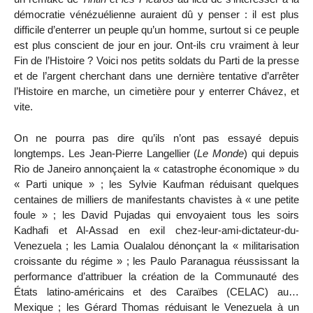
démocratie vénézuélienne auraient dû y penser : il est plus
difficile d’enterrer un peuple qu’un homme, surtout si ce peuple
est plus conscient de jour en jour. Ont-ils cru vraiment à leur
Fin de l’Histoire ? Voici nos petits soldats du Parti de la presse
et de l’argent cherchant dans une dernière tentative d’arrêter
l’Histoire en marche, un cimetière pour y enterrer Chávez, et
vite.
On ne pourra pas dire qu’ils n’ont pas essayé depuis
longtemps. Les Jean-Pierre Langellier (
Le Monde
) qui depuis
Rio de Janeiro annonçaient la « catastrophe économique » du
« Parti unique » ; les Sylvie Kaufman réduisant quelques
centaines de milliers de manifestants chavistes à « une petite
foule » ; les David Pujadas qui envoyaient tous les soirs
Kadhafi et Al-Assad en exil chez-leur-ami-dictateur-du-
Venezuela ; les Lamia Oualalou dénonçant la « militarisation
croissante du régime » ; les Paulo Paranagua réussissant la
performance d’attribuer la création de la Communauté des
États latino-américains et des Caraïbes (CELAC) au…
Mexique ; les Gérard Thomas réduisant le Venezuela à un