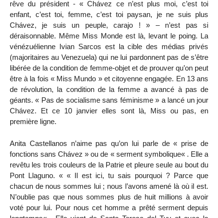
rêve du président - « Chávez ce n’est plus moi, c’est toi
enfant, c’est toi, femme, c’est toi paysan, je ne suis plus
Chávez, je suis un peuple, carajo ! » – n’est pas si
déraisonnable. Même Miss Monde est là, levant le poing. La
vénézuélienne Ivian Sarcos est la cible des médias privés
(majoritaires au Venezuela) qui ne lui pardonnent pas de s’être
libérée de la condition de femme-objet et de prouver qu’on peut
être à la fois « Miss Mundo » et citoyenne engagée. En 13 ans
de révolution, la condition de la femme a avancé à pas de
géants. « Pas de socialisme sans féminisme » a lancé un jour
Chávez. Et ce 10 janvier elles sont là, Miss ou pas, en
première ligne.
Anita Castellanos n’aime pas qu’on lui parle de « prise de
fonctions sans Chávez » ou de « serment symbolique« . Elle a
revêtu les trois couleurs de la Patrie et pleure seule au bout du
Pont Llaguno. « « Il est ici, tu sais pourquoi ? Parce que
chacun de nous sommes lui ; nous l’avons amené là où il est.
N’oublie pas que nous sommes plus de huit millions à avoir
voté pour lui. Pour nous cet homme a prêté serment depuis