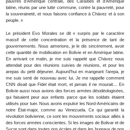
pauvres d’Amérique centrale, des Caraïbes et d’Amérique
latine, réunis par une lutte commune, contre la pauvreté, pour
la souveraineté, et nous faisons confiance à Chávez et à son
peuple. »
Le président Evo Morales se dit « surpris par le caractère
massif de cette concentration et la présence de tant de
gouvernements. Nous aimerions, je le dis sincèrement, avoir
cette quantité de mobilisation en Bolivie et en Amérique latine.
En arrivant ce matin, je me suis rappelé que Chávez nous
attendait pour des réunions suivies de réunions, et pour les
arepas du petit déjeuner. Aujourd’hui en mangeant l’arepa, je
me suis senti de nouveau avec lui. Je me rappelle comment
CNN disait que Fidel était mort, et jamais il ne mourait… En
Bolivie aussi nous avions des forces armées désidéologisées,
qui faisaient peur aux enfants parce que les soldats étaient
utilisés pour tuer. Nous avons expulsé les Nord-Américains de
notre État-major, comme au Venezuela. Ce qui garantit la
révolution bolivienne, ce sont les mouvements sociaux alliés à
des forces armées conscientes. Si les images de Bolivar et de
Sucre sont dans toutes nos écoles et dans les bureaux de nos