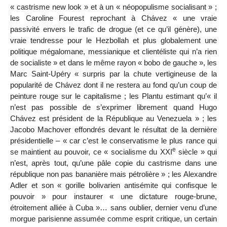
« castrisme new look » et à un « néopopulisme socialisant » ;
les Caroline Fourest reprochant à Chávez « une vraie
passivité envers le trafic de drogue (et ce qu’il génère), une
vraie tendresse pour le Hezbollah et plus globalement une
politique mégalomane, messianique et clientéliste qui n’a rien
de socialiste » et dans le même rayon « bobo de gauche », les
Marc Saint-Upéry « surpris par la chute vertigineuse de la
popularité de Chávez dont il ne restera au fond qu’un coup de
peinture rouge sur le capitalisme ; les Plantu estimant qu’« il
n’est pas possible de s’exprimer librement quand Hugo
Chávez est président de la République au Venezuela » ; les
Jacobo Machover effondrés devant le résultat de la dernière
présidentielle – « car c’est le conservatisme le plus rance qui
e
se maintient au pouvoir, ce « socialisme du XXI
siècle » qui
n’est, après tout, qu’une pâle copie du castrisme dans une
république non pas bananière mais pétrolière » ; les Alexandre
Adler et son « gorille bolivarien antisémite qui confisque le
pouvoir » pour instaurer « une dictature rouge-brune,
étroitement alliée à Cuba »… sans oublier, dernier venu d’une
morgue parisienne assumée comme esprit critique, un certain