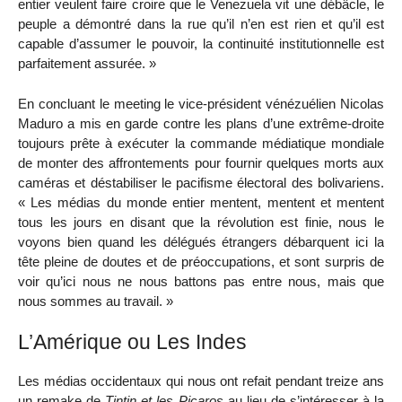
entier veulent faire croire que le Venezuela vit une débâcle, le
peuple a démontré dans la rue qu’il n’en est rien et qu’il est
capable d’assumer le pouvoir, la continuité institutionnelle est
parfaitement assurée. »
En concluant le meeting le vice-président vénézuélien Nicolas
Maduro a mis en garde contre les plans d’une extrême-droite
toujours prête à exécuter la commande médiatique mondiale
de monter des affrontements pour fournir quelques morts aux
caméras et déstabiliser le pacifisme électoral des bolivariens.
« Les médias du monde entier mentent, mentent et mentent
tous les jours en disant que la révolution est finie, nous le
voyons bien quand les délégués étrangers débarquent ici la
tête pleine de doutes et de préoccupations, et sont surpris de
voir qu’ici nous ne nous battons pas entre nous, mais que
nous sommes au travail. »
L’Amérique ou Les Indes
Les médias occidentaux qui nous ont refait pendant treize ans
un remake de
Tintin et les Picaros
au lieu de s’intéresser à la