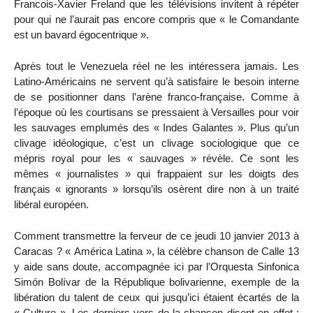
Francois-Xavier Freland que les télévisions invitent à répéter
pour qui ne l’aurait pas encore compris que « le Comandante
est un bavard égocentrique ».
Après tout le Venezuela réel ne les intéressera jamais. Les
Latino-Américains ne servent qu’à satisfaire le besoin interne
de se positionner dans l’arène franco-française. Comme à
l’époque où les courtisans se pressaient à Versailles pour voir
les sauvages emplumés des « Indes Galantes ». Plus qu’un
clivage idéologique, c’est un clivage sociologique que ce
mépris royal pour les « sauvages » révèle. Ce sont les
mêmes « journalistes » qui frappaient sur les doigts des
français « ignorants » lorsqu’ils osèrent dire non à un traité
libéral européen.
Comment transmettre la ferveur de ce jeudi 10 janvier 2013 à
Caracas ? « América Latina », la célèbre chanson de Calle 13
y aide sans doute, accompagnée ici par l’Orquesta Sinfonica
Simón Bolívar de la République bolivarienne, exemple de la
libération du talent de ceux qui jusqu’ici étaient écartés de la
« Culture ». Les derniers vers de la chanson disent en effet :