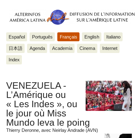
Español
Português
Français
English
Italiano
日本語
Agenda
Academia
Cinema
Internet
Index
VENEZUELA -
L’Amérique ou
« Les Indes », ou
le jour où Miss
Mundo leva le poing
Thierry Deronne, avec Neirlay Andrade (AVN)