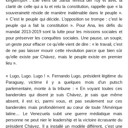
longtemps« . Elle vient de Santa Teresa del Tuy et avec la
clarté de celle qui a lu et relu la constitution, rappelle que « la
souveraineté réside de manière inaliénable dans le peuple ».
« C’est le peuple qui décide. L’opposition se trompe : c’est le
peuple qui a fait la constitution ». Pour Ana, les défis du
mandat 2013-2019 sont la lutte pour les missions sociales et
pour préserver les conquêtes sociales. Une pause, un soupir,
un geste pour effacer ce qu’elle vient de dire : « le travail, c’est
de ne pas laisser mourir cette révolution parce que bien sûr
qu’elle existe par Chávez, mais le peuple existe en premier
lieu ».
« Lugo, Lugo. Lugo ! ». Fernando Lugo, président légitime du
Paraguay, victime il y a quelques mois d’un putsch
parlementaire, monte à la tribune : « En voyant toutes ces
banderoles qui disent je suis Chávez, je sais que même
absent, il est ici, parmi vous, et pas seulement sur ces
banderoles mais profondément au cœur de toute l’Amérique
latine… Le Venezuela subit une guerre médiatique mais
personne ne peut nier le leadership et la victoire écrasante du
président Chávez. Il a installé un modèle différent, c’est une