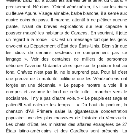
Walterio Lanz, lui, a toutes les années de la terre, du «
llano
»
précisément. Né dans l’Orient vénézuélien, il vit sur les rives
du fleuve Apure. Visage aimable, barbe blanche, il a semé aux
quatre coins du pays. Il marche, attentif à ne piétiner aucune
plante, livrant de brèves explications sur leur capacité à
pousser malgré les habitants de Caracas. En souriant, il jette
un regard à la ronde : « C’est un message fort que les gens
envoient au Département d’État des États-Unis. Bien sûr que
les idiots de certains secteurs ne comprennent pas ce
langage ». Voir des centaines de milliers de personnes
déborder l’avenue Urdaneta alors que sur le podium tout au
fond, Chávez n’est pas là, ne le surprend pas. Pour lui c’est
une preuve de la maturité politique que les Vénézuéliens ont
forgée en une décennie. « Le peuple montre la voie. Il a
compris et assumé le fond de cette lutte : marcher vers le
socialisme. Il n’y a pas d’autre voie. » « Le peuple est sage et
patient/Il sait calculer les temps… » Du haut du podium, la
chanson d’Ali Primera salue la gigantesque concentration
populaire, une des plus massives de l’histoire du Venezuela.
Les chefs d’État, les ministres des affaires étrangères de 27
États latino-américains et des Caraïbes sont présents. La