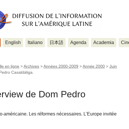
English
Italiano
日本語
Agenda
Academia
Cin
le en ligne
>
Archives
>
Années 2000-2009
>
Année 2000
>
Juin
Pedro Casaldáliga.
erview de Dom Pedro
ino-américaine. Les réformes nécessaires. L’Europe invitée