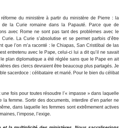
réforme du ministère à partir du ministère de Pierre : la
n de la Curie romaine dans la Papauté. Parce que de
ns avec Rome ne sont pas tant des problèmes avec le
urie. La Curie s’absolutise et se permet parfois d’être
nt que l’on m’a raconté : le Chiapas, San Cristóbal de las
 entretenu avec le Pape, celui-ci lui a dit qu’il ne savait
r le plan diplomatique a été réglée sans que le Pape en ait
stères des clercs devraient être beaucoup plus partagés. Je
ble sacerdoce : célibataire et marié. Pour le bien du célibat
it une fois pour toutes résoudre l’« impasse » dans laquelle
de la femme. Sortir des documents, interdire d’en parler ne
-même, dans laquelle les femmes sont extrêmement actives
aines, l’impose, l’exige.
on et la multiplicité des ministères. Nous sacraliserions