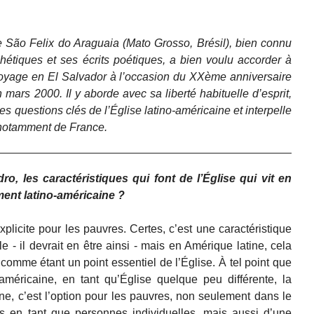
São Felix do Araguaia (Mato Grosso, Brésil), bien connu
hétiques et ses écrits poétiques, a bien voulu accorder à
voyage en El Salvador à l’occasion du XXème anniversaire
ars 2000. Il y aborde avec sa liberté habituelle d’esprit,
es questions clés de l’Église latino-américaine et interpelle
 notamment de France.
, les caractéristiques qui font de l’Église qui vit en
ment latino-américaine ?
explicite pour les pauvres. Certes, c’est une caractéristique
le - il devrait en être ainsi - mais en Amérique latine, cela
 comme étant un point essentiel de l’Église. À tel point que
américaine, en tant qu’Église quelque peu différente, la
e, c’est l’option pour les pauvres, non seulement dans le
s en tant que personnes individuelles, mais aussi d’une