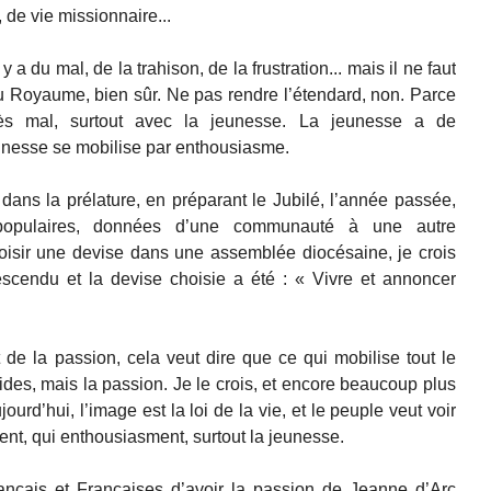
, de vie missionnaire...
y a du mal, de la trahison, de la frustration... mais il ne faut
u Royaume, bien sûr. Ne pas rendre l’étendard, non. Parce
rès mal, surtout avec la jeunesse. La jeunesse a de
jeunesse se mobilise par enthousiasme.
 dans la prélature, en préparant le Jubilé, l’année passée,
opulaires, données d’une communauté à une autre
oisir une devise dans une assemblée diocésaine, je crois
escendu et la devise choisie a été : « Vivre et annoncer
de la passion, cela veut dire que ce qui mobilise tout le
des, mais la passion. Je le crois, et encore beaucoup plus
urd’hui, l’image est la loi de la vie, et le peuple veut voir
ent, qui enthousiasment, surtout la jeunesse.
nçais et Françaises d’avoir la passion de Jeanne d’Arc