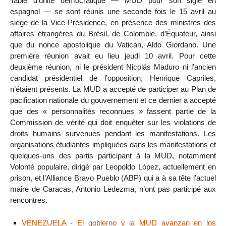
Table d’unité démocratique — MUD pour son sigle en
espagnol — se sont réunis une seconde fois le 15 avril au
siège de la Vice-Présidence, en présence des ministres des
affaires étrangères du Brésil, de Colombie, d’Équateur, ainsi
que du nonce apostolique du Vatican, Aldo Giordano. Une
première réunion avait eu lieu jeudi 10 avril. Pour cette
deuxième réunion, ni le président Nicolás Maduro ni l’ancien
candidat présidentiel de l’opposition, Henrique Capriles,
n’étaient présents. La MUD a accepté de participer au Plan de
pacification nationale du gouvernement et ce dernier a accepté
que des « personnalités reconnues » fassent partie de la
Commission de vérité qui doit enquêter sur les violations de
droits humains survenues pendant les manifestations. Les
organisations étudiantes impliquées dans les manifestations et
quelques-uns des partis participant à la MUD, notamment
Volonté populaire, dirigé par Leopoldo López, actuellement en
prison, et l’Alliance Bravo Pueblo (ABP) qui a à sa tête l’actuel
maire de Caracas, Antonio Ledezma, n’ont pas participé aux
rencontres.
VENEZUELA - El gobierno y la MUD avanzan en los