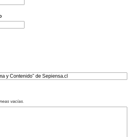
o
íneas vacías.