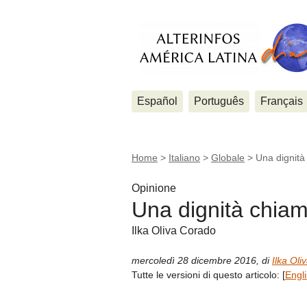
Español
Português
Français
Home
>
Italiano
>
Globale
>
Una dignità
Opinione
Una dignità chiam
Ilka Oliva Corado
mercoledì 28 dicembre 2016
,
di
Ilka Ol
Tutte le versioni di questo articolo:
[
Engl