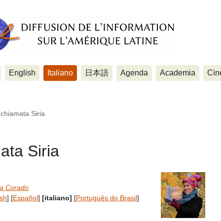
English
Italiano
日本語
Agenda
Academia
Cin
 chiamata Siria
ata Siria
iva Corado
ish
]
[
Español
]
[italiano]
[
Português do Brasil
]