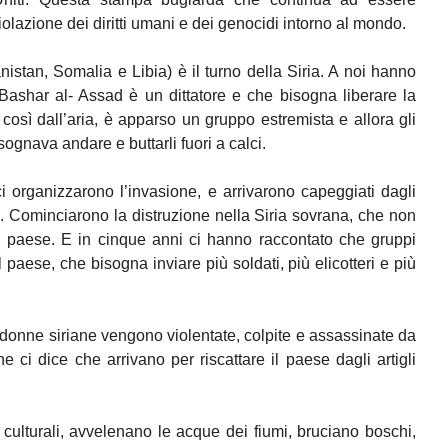
olazione dei diritti umani e dei genocidi intorno al mondo.
istan, Somalia e Libia) è il turno della Siria. A noi hanno
Bashar al- Assad è un dittatore e che bisogna liberare la
 così dall’aria, è apparso un gruppo estremista e allora gli
isognava andare e buttarli fuori a calci.
 organizzarono l’invasione, e arrivarono capeggiati dagli
a. Cominciarono la distruzione nella Siria sovrana, che non
n paese. E in cinque anni ci hanno raccontato che gruppi
l paese, che bisogna inviare più soldati, più elicotteri e più
 donne siriane vengono violentate, colpite e assassinate da
e ci dice che arrivano per riscattare il paese dagli artigli
ulturali, avvelenano le acque dei fiumi, bruciano boschi,