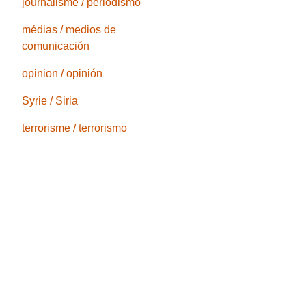
journalisme / periodismo
médias / medios de
comunicación
opinion / opinión
Syrie / Siria
terrorisme / terrorismo