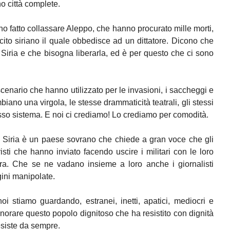
 città complete.
no fatto collassare Aleppo, che hanno procurato mille morti,
cito siriano il quale obbedisce ad un dittatore. Dicono che
 Siria e che bisogna liberarla, ed è per questo che ci sono
scenario che hanno utilizzato per le invasioni, i saccheggi e
biano una virgola, le stesse drammaticità teatrali, gli stessi
esso sistema. E noi ci crediamo! Lo crediamo per comodità.
, Siria è un paese sovrano che chiede a gran voce che gli
oristi che hanno inviato facendo uscire i militari con le loro
itra. Che se ne vadano insieme a loro anche i giornalisti
ini manipolate.
i stiamo guardando, estranei, inetti, apatici, mediocri e
onorare questo popolo dignitoso che ha resistito con dignità
esiste da sempre.