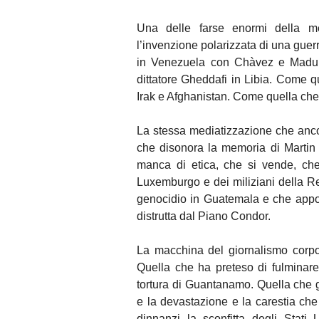
Una delle farse enormi della med
l’invenzione polarizzata di una guerr
in Venezuela con Chàvez e Madur
dittatore Gheddafi in Libia. Come q
Irak e Afghanistan. Come quella che
La stessa mediatizzazione che anco
che disonora la memoria di Martin
manca di etica, che si vende, ch
Luxemburgo e dei miliziani della Re
genocidio in Guatemala e che appogg
distrutta dal Piano Condor.
La macchina del giornalismo corpora
Quella che ha preteso di fulminar
tortura di Guantanamo. Quella che g
e la devastazione e la carestia che
dinnanzi la sconfitta degli Stat