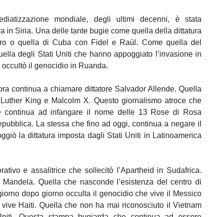
iatizzazione mondiale, degli ultimi decenni, è stata
a in Siria. Una delle tante bugie come quella della dittatura
o o quella di Cuba con Fidel e Raùl. Come quella del
uella degli Stati Uniti che hanno appoggiato l’invasione in
 occultò il genocidio in Ruanda.
ra continua a chiamare dittatore Salvador Allende. Quella
 Luther King e Malcolm X. Questo giornalismo atroce che
e continua ad infangare il nome delle 13 Rose di Rosa
pubblica. La stessa che fino ad oggi, continua a negare il
iò la dittatura imposta dagli Stati Uniti in Latinoamerica
tivo e assalitrice che sollecitò l’Apartheid in Sudafrica.
e Mandela. Quella che nasconde l’esistenza del centro di
iorno dopo giorno occulta il genocidio che vive il Messico
 vive Haiti. Quella che non ha mai riconosciuto il Vietnam
i Uniti. Questa stampa bugiarda che continua ad essere