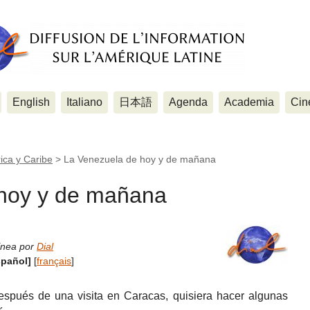
English
Italiano
日本語
Agenda
Academia
Cin
ica y Caribe
>
La Venezuela de hoy y de mañana
 hoy y de mañana
ínea por
Dial
spañol]
[
français
]
spués de una visita en Caracas, quisiera hacer algunas