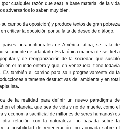
(por cualquier razón que sea) la base material de la vida
 los adversarios lo saben muy bien.
 su campo (la oposición) y produce textos de gran pobreza
en criticar la oposición por su falta de deseo de diálogo.
países pos-neoliberales de América latina, se trata de
no solamente de adaptarlo. Es la única manera de ser fiel a
popular y de reorganización de la sociedad que suscitó
ón en el mundo entero y que, en Venezuela, tiene todavía
s. Es también el camino para salir progresivamente de la
producciones altamente destructivas del ambiente y en total
pitalista.
ica de la realidad para definir un nuevo paradigma de
ad en el planeta, que sea de vida y no de muerte, como el
rra y economía sacrificial de millones de seres humanos) es
 otra relación con la naturaleza; no basada sobre la
 y la posibilidad de regeneración; no apoyada sobre el