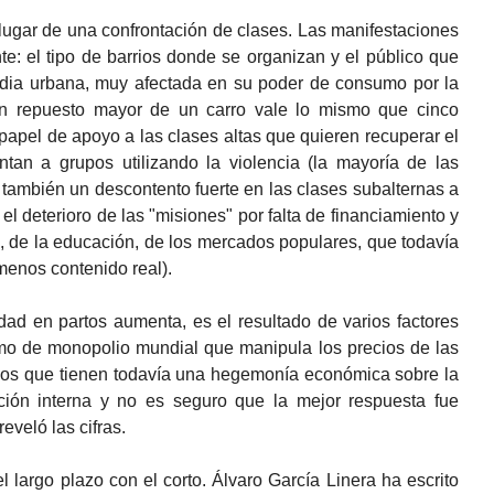
r lugar de una confrontación de clases. Las manifestaciones
te: el tipo de barrios donde se organizan y el público que
media urbana, muy afectada en su poder de consumo por la
 un repuesto mayor de un carro vale lo mismo que cinco
apel de apoyo a las clases altas que quieren recuperar el
untan a grupos utilizando la violencia (la mayoría de las
e también un descontento fuerte en las clases subalternas a
 el deterioro de las "misiones" por falta de financiamiento y
d, de la educación, de los mercados populares, que todavía
menos contenido real).
lidad en partos aumenta, es el resultado de varios factores
smo de monopolio mundial que manipula los precios de las
e los que tienen todavía una hegemonía económica sobre la
upción interna y no es seguro que la mejor respuesta fue
eveló las cifras.
l largo plazo con el corto. Álvaro García Linera ha escrito