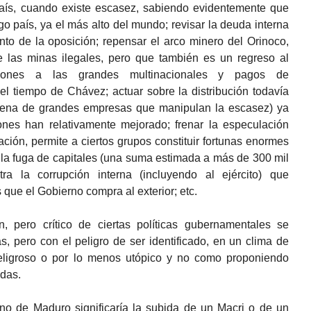
país, cuando existe escasez, sabiendo evidentemente que
sgo país, ya el más alto del mundo; revisar la deuda interna
nto de la oposición; repensar el arco minero del Orinoco,
e las minas ilegales, pero que también es un regreso al
siones a las grandes multinacionales y pagos de
l tiempo de Chávez; actuar sobre la distribución todavía
ecena de grandes empresas que manipulan la escasez) ya
ones han relativamente mejorado; frenar la especulación
lación, permite a ciertos grupos constituir fortunas enormes
 la fuga de capitales (una suma estimada a más de 300 mil
tra la corrupción interna (incluyendo al ejército) que
s que el Gobierno compra al exterior; etc.
, pero crítico de ciertas políticas gubernamentales se
s, pero con el peligro de ser identificado, en un clima de
eligroso o por lo menos utópico y no como proponiendo
adas.
rno de Maduro significaría la subida de un Macri o de un