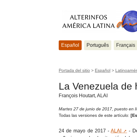
Español
Português
Français
Portada del sitio
>
Español
>
Latinoamér
La Venezuela de
François Houtart, ALAI
Martes 27 de junio de 2017
,
puesto en l
Todas las versiones de este artículo:
[E
24 de mayo de 2017 -
ALAI
- De