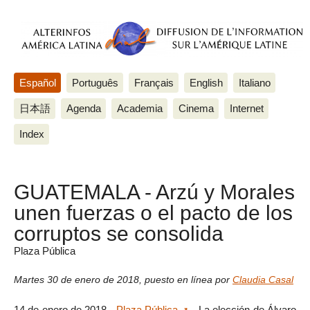
Español
Português
Français
English
Italiano
日本語
Agenda
Academia
Cinema
Internet
Index
GUATEMALA - Arzú y Morales
unen fuerzas o el pacto de los
corruptos se consolida
Plaza Pública
Martes 30 de enero de 2018
,
puesto en línea por
Claudia Casal
14 de enero de 2018 -
Plaza Pública
- La elección de Álvaro