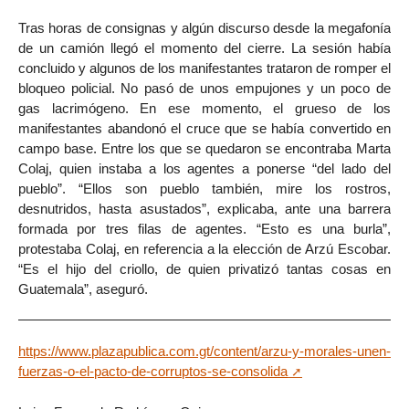
Tras horas de consignas y algún discurso desde la megafonía
de un camión llegó el momento del cierre. La sesión había
concluido y algunos de los manifestantes trataron de romper el
bloqueo policial. No pasó de unos empujones y un poco de
gas lacrimógeno. En ese momento, el grueso de los
manifestantes abandonó el cruce que se había convertido en
campo base. Entre los que se quedaron se encontraba Marta
Colaj, quien instaba a los agentes a ponerse “del lado del
pueblo”. “Ellos son pueblo también, mire los rostros,
desnutridos, hasta asustados”, explicaba, ante una barrera
formada por tres filas de agentes. “Esto es una burla”,
protestaba Colaj, en referencia a la elección de Arzú Escobar.
“Es el hijo del criollo, de quien privatizó tantas cosas en
Guatemala”, aseguró.
https://www.plazapublica.com.gt/content/arzu-y-morales-unen-
fuerzas-o-el-pacto-de-corruptos-se-consolida