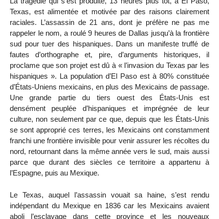
La tragédie qui s’est produite, 13 heures plus tôt, à El Paso,
Texas, est alimentée et motivée par des raisons clairement
raciales. L’assassin de 21 ans, dont je préfère ne pas me
rappeler le nom, a roulé 9 heures de Dallas jusqu’à la frontière
sud pour tuer des hispaniques. Dans un manifeste truffé de
fautes d’orthographe et, pire, d’arguments historiques, il
proclame que son projet est dû à « l’invasion du Texas par les
hispaniques ». La population d’El Paso est à 80% constituée
d’États-Uniens mexicains, en plus des Mexicains de passage.
Une grande partie du tiers ouest des États-Unis est
densément peuplée d’hispaniques et imprégnée de leur
culture, non seulement par ce que, depuis que les États-Unis
se sont approprié ces terres, les Mexicains ont constamment
franchi une frontière invisible pour venir assurer les récoltes du
nord, retournant dans la même année vers le sud, mais aussi
parce que durant des siècles ce territoire a appartenu à
l’Espagne, puis au Mexique.
Le Texas, auquel l’assassin vouait sa haine, s’est rendu
indépendant du Mexique en 1836 car les Mexicains avaient
aboli l’esclavage dans cette province et les nouveaux