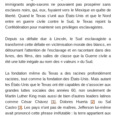
immigrants anglo-saxons ne pouvaient pas prospérer sans
esclaves noirs, qui, eux, fuyaient vers le Mexique en quête de
liberté. Quand le Texas s’unit aux États-Unis et que le Nord
entre en guerre civile contre le Sud, le Texas rejoint la
Confédération pour maintenir ses privilèges esclavagistes.
Depuis sa défaite due à Lincoln, le Sud esclavagiste a
transformé cette défaite en victimisation morale des blancs, en
détournant l’attention de l’esclavage et en racontant dans des
livres, des films, des salles de classe que la Guerre civile a
été une lutte inégale au nom des « valeurs » du Sud.
La fondation même du Texas a des racines profondément
racistes, tout comme la fondation des États-Unis. Mais autant
les États-Unis que le Texas ont été capables de s’associer aux
grandes luttes sociales des années 60, non seulement de
Martin Luther King mais aussi de bien d’autres leaders latinos
comme César Chávez
[
1
]
, Dolores Huerta
[
2
]
ou Sal
Castro
[
3
]
. Les pays n’ont pas de maîtres. Jefferson lui-même
avait prononcé cette phrase irréfutable : la terre appartient aux