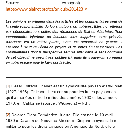
Source (espagnol) :
https://www.alainet.org/es/articulo/201423
.
Les opinions exprimées dans les articles et les commentaires sont de
la seule responsabilité de leurs auteurs ou autrices. Elles ne reflètent
pas nécessairement celles des rédactions de Dial ou Alterinfos. Tout
commentaire injurieux ou insultant sera supprimé sans préavis.
AlterInfos est un média pluriel, avec une sensibilité de gauche. Il
cherche à se faire l’écho de projets et de luttes émancipatrices. Les
commentaires dont la perspective semble aller dans le sens contraire
de cet objectif ne seront pas publiés ici, mais ils trouveront sûrement
un autre espace pour le faire sur la toile.
[
1
]
César Estrada Chávez est un syndicaliste paysan états-unien
(1927-1993). Chicano, il est connu pour les luttes paysannes
qu’il a menées entre le milieu des années 1960 et les années
1970, en Californie (source : Wikipédia) – NdT.
[
2
]
Dolores Clara Fernández Huerta. Elle est née le 10 avril
1930 à Dawson au Nouveau-Mexique. Dirigeante syndicale et
militante pour les droits civiques en Amérique du Nord, elle a