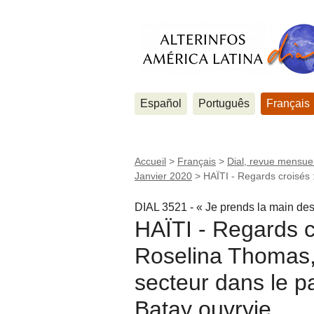
Español
Português
Français
Accueil
>
Français
>
Dial, revue mensuel
Janvier 2020
>
HAÏTI - Regards croisés
DIAL 3521 - « Je prends la main des
HAÏTI - Regards c
Roselina Thomas,
secteur dans le pa
Batay ouvryie