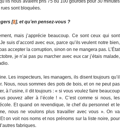
e, qu’ils nous avaient pris 75 ou 100 gourdes pour 30 minutes
s rues sont bloquées.
ngers
[
8
]
, et qu’en pensez-vous ?
ement, mais j’apprécie beaucoup. Ce sont ceux qui sont
Je suis d’accord avec eux, parce qu’ils veulent notre bien,
pas accepter la corruption, sinon on ne mangera pas. L’État
octobre, je n’ai pas pu marcher avec eux car j’étais malade,
adio.
sine. Les inspecteurs, les managers, ils disent toujours qu’il
 fer. Nous, nous sommes des pots de bois, et on ne peut pas
, à l’usine, il dit toujours : « si vous voulez faire beaucoup
us pouvez aller à l’école ! ». C’est comme si nous, les
l’école. Et quand on revendique, le chef du personnel et le
e, nous ne voulons plus travailler avec vous ». On va
 Et on voit nos noms et nos prénoms sur la liste noire, pour
d’autres fabriques.