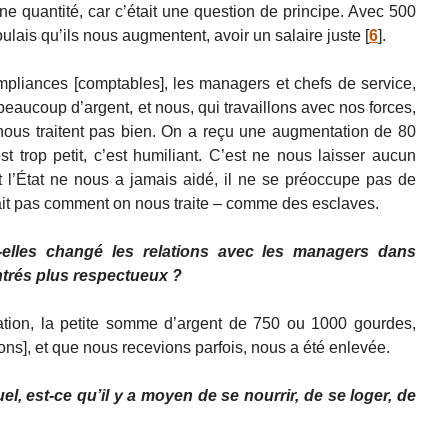
ne quantité, car c’était une question de principe. Avec 500
oulais qu’ils nous augmentent, avoir un salaire juste
[
6
]
.
ompliances [comptables], les managers et chefs de service,
eaucoup d’argent, et nous, qui travaillons avec nos forces,
e nous traitent pas bien. On a reçu une augmentation de 80
st trop petit, c’est humiliant. C’est ne nous laisser aucun
 l’État ne nous a jamais aidé, il ne se préoccupe pas de
e sait pas comment on nous traite – comme des esclaves.
t-elles changé les relations avec les managers dans
ontrés plus respectueux ?
tion, la petite somme d’argent de 750 ou 1000 gourdes,
ions], et que nous recevions parfois, nous a été enlevée.
l, est-ce qu’il y a moyen de se nourrir, de se loger, de