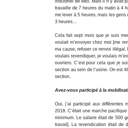
industriel de MBI. Mais il n’y avait
travaille de 7 heures du matin à 4 he
me lever à 5 heures, mais les gens q
3 heures…
Cela fait sept mois que je suis me
voulait m’envoyer chez moi [me renv
ma cause, refuser ce renvoi illégal.
voulais revendiquer, je voulais m’exp
ouvriers. C’est pour cela que je s
section au sein de l’usine. On es
section.
Avez-vous participé à la mobilisa
Oui, j’ai participé aux différentes 
2018. C’était une marche pacifiqu
minimum. Le salaire était de 500 g
travail]. La revendication était d