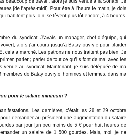
 pas beaucoup de travail, alors je suis venue à la Sonapi. Je
ures [de l’après-midi]. Pour être à l’heure le matin, je dois
ui habitent plus loin, se lèvent plus tôt encore, à 4 heures,
mbre du syndicat. J’avais un manager, chef d’équipe, qui
oyer], alors j’ai couru jusqu’à Batay ouvryie pour plaider
 Et cela a marché. Les patrons ne nous traitent pas bien. Je
rimer, parler ; parler de tout ce qu’ils font de mal avec les
uis venue au syndicat. Maintenant, je suis déléguée de ma
t 48 membres de Batay ouvryie, hommes et femmes, dans ma
tion pour le salaire minimum ?
manifestations. Les dernières, c’était les 28 et 29 octobre
e pour demander au président une augmentation du salaire
ourdes par jour [un peu moins de 5 € pour huit heures de
e demander un salaire de 1 500 gourdes. Mais, moi, je ne