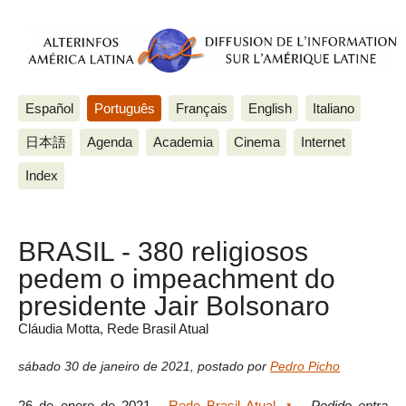
Español
Português
Français
English
Italiano
日本語
Agenda
Academia
Cinema
Internet
Index
BRASIL - 380 religiosos
pedem o impeachment do
presidente Jair Bolsonaro
Cláudia Motta, Rede Brasil Atual
sábado 30 de janeiro de 2021
,
postado por
Pedro Picho
26 de enero de 2021 -
Rede Brasil Atual
-
Pedido entra