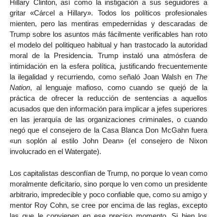
Hillary Clinton, así como la instigación a sus seguidores a
gritar «Cárcel a Hillary». Todos los políticos profesionales
mienten, pero las mentiras empedernidas y descaradas de
Trump sobre los asuntos más fácilmente verificables han roto
el modelo del politiqueo habitual y han trastocado la autoridad
moral de la Presidencia. Trump instaló una atmósfera de
intimidación en la esfera política, justificando frecuentemente
la ilegalidad y recurriendo, como señaló Joan Walsh en
The
Nation
, al lenguaje mafioso, como cuando se quejó de la
práctica de ofrecer la reducción de sentencias a aquellos
acusados que den información para implicar a jefes superiores
en las jerarquía de las organizaciones criminales, o cuando
negó que el consejero de la Casa Blanca Don McGahn fuera
«un soplón al estilo John Dean» (el consejero de Nixon
involucrado en el Watergate).
Los capitalistas desconfían de Trump, no porque lo vean como
moralmente deficitario, sino porque lo ven como un presidente
arbitrario, impredecible y poco confiable que, como su amigo y
mentor Roy Cohn, se cree por encima de las reglas, excepto
las que le convienen en ese preciso momento. Si bien los