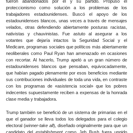
fueron abandonados por él y su partido. Propuso el
proteccionismo como solución a los problemas de los
trabajadores estadounidenses. Buscó el apoyo de los
estadounidenses blancos, unas veces a través de mensajes
velados, otras defendiendo abiertamente posturas racistas,
nativistas y chauvinistas. Fue astuto al asegurar a los
votantes que dejaría intactos la Seguridad Social y el
Medicare, programas sociales que políticos más abiertamente
neoliberales como Paul Ryan han amenazado en ocasiones
con recortar. Al hacerlo, Trump apeló a un gran número de
estadounidenses blancos que pensaban, equivocadamente,
que habían pagado plenamente por esos beneficios mediante
sus contribuciones individuales de toda una vida, en contraste
con los programas de «asistencia social» que los pobres
indecentes supuestamente reciben a expensas de la honrada
clase media y trabajadora.
Trump también se benefició de un sistema de primarias en el
que el ganador se lleva todos los delegados para el colegio
electoral (
winner-take all
), diseñado originalmente para que un
candidato del
establishment
como Jeb Bush fuera ungido