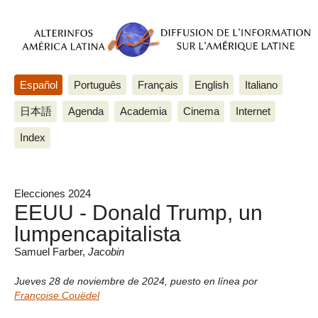
Español
Português
Français
English
Italiano
日本語
Agenda
Academia
Cinema
Internet
Index
Elecciones 2024
EEUU - Donald Trump, un
lumpencapitalista
Samuel Farber,
Jacobin
Jueves 28 de noviembre de 2024
,
puesto en línea por
Françoise Couëdel