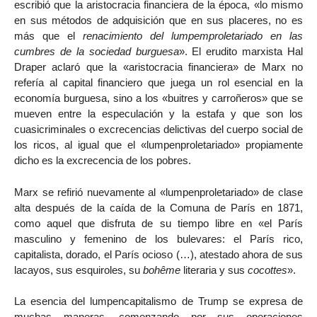
escribió que la aristocracia financiera de la época, «lo mismo
en sus métodos de adquisición que en sus placeres, no es
más que el
renacimiento del lumpemproletariado en las
cumbres de la sociedad burguesa
». El erudito marxista Hal
Draper aclaró que la «aristocracia financiera» de Marx no
refería al capital financiero que juega un rol esencial en la
economía burguesa, sino a los «buitres y carroñeros» que se
mueven entre la especulación y la estafa y que son los
cuasicriminales o excrecencias delictivas del cuerpo social de
los ricos, al igual que el «lumpenproletariado» propiamente
dicho es la excrecencia de los pobres.
Marx se refirió nuevamente al «lumpenproletariado» de clase
alta después de la caída de la Comuna de París en 1871,
como aquel que disfruta de su tiempo libre en «el París
masculino y femenino de los bulevares: el París rico,
capitalista, dorado, el París ocioso (…), atestado ahora de sus
lacayos, sus esquiroles, su
bohême
literaria y sus
cocottes
».
La esencia del lumpencapitalismo de Trump se expresa de
muchas maneras, comenzando por sus operaciones