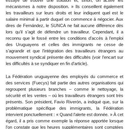
essaye de trouver une solution et, sinon, on active les
mécanismes à notre disposition. » Ils conseillent également
les travailleurs sur leurs droits et leur indiquent quel est le
salaire minimal à partir duquel on commence à négocier. Aux
dires de Fernández, le SUNCA ne fait aucune différence dès
lors qu’il s’agit de défendre un travailleur. Cependant, il a
reconnu que le fossé entre les conditions d’accès à l’emploi
des Uruguayens et celles des immigrants ne cesse de
s’agrandir et que l’intégration des travailleurs étrangers au
mouvement syndical présente des difficultés (voir l’encart sur
les difficultés à se syndiquer en fin d’article).
La Fédération uruguayenne des employés du commerce et
des services (Fuecys) fait partie des autres organisations qui
regroupent plusieurs branches – comme le nettoyage, la
sécurité et les ventes – où les travailleurs étrangers sont très
présents. Son président, Favio Riverón, a indiqué que, sur la
problématique spécifique des immigrants, la Fédération
intervient ponctuellement : « Quand l’alerte est donnée. » À cet
égard, il a pris comme exemple la réponse apportée lorsque
l’on constate que les heures supplémentaires sont comptées