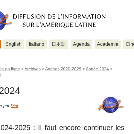
English
Italiano
日本語
Agenda
Academia
Cin
le en ligne
>
Archives
>
Années 2020-2029
>
Année 2024
>
4
 2024
ne par
Dial
24-2025 : Il faut encore continuer les