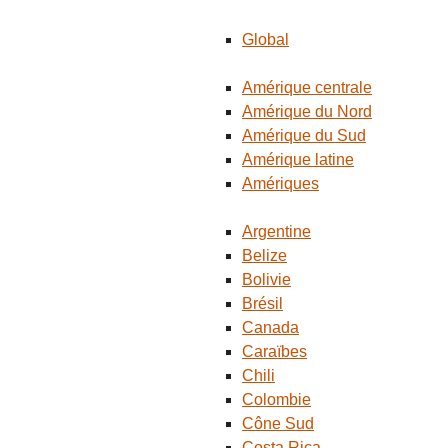
Global
Amérique centrale
Amérique du Nord
Amérique du Sud
Amérique latine
Amériques
Argentine
Belize
Bolivie
Brésil
Canada
Caraïbes
Chili
Colombie
Cône Sud
Costa Rica