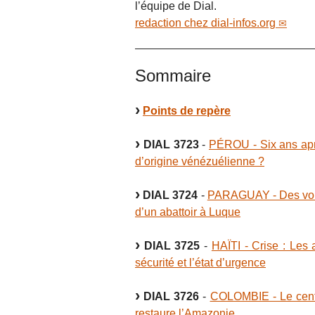
l’équipe de Dial.
redaction
chez
dial-infos.org
Sommaire
Points de repère
DIAL 3723
-
PÉROU - Six ans aprè
d’origine vénézuélienne ?
DIAL 3724
-
PARAGUAY - Des voisi
d’un abattoir à Luque
DIAL 3725
-
HAÏTI - Crise : Les 
sécurité et l’état d’urgence
DIAL 3726
-
COLOMBIE - Le centr
restaure l’Amazonie