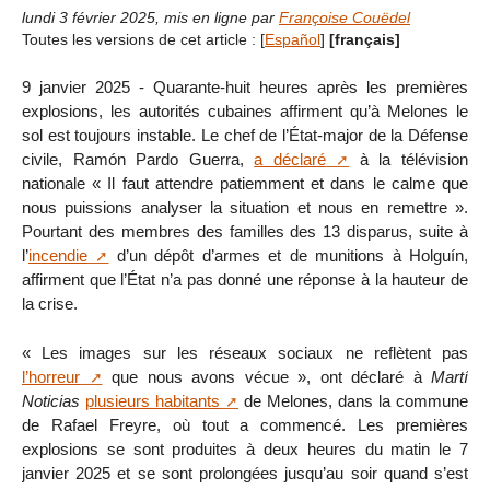
lundi 3 février 2025
,
mis en ligne par
Françoise Couëdel
Toutes les versions de cet article :
[
Español
]
[français]
9 janvier 2025 - Quarante-huit heures après les premières
explosions, les autorités cubaines affirment qu’à Melones le
sol est toujours instable. Le chef de l’État-major de la Défense
civile, Ramón Pardo Guerra,
a déclaré
à la télévision
nationale « Il faut attendre patiemment et dans le calme que
nous puissions analyser la situation et nous en remettre ».
Pourtant des membres des familles des 13 disparus, suite à
l’
incendie
d’un dépôt d’armes et de munitions à Holguín,
affirment que l’État n’a pas donné une réponse à la hauteur de
la crise.
« Les images sur les réseaux sociaux ne reflètent pas
l’horreur
que nous avons vécue », ont déclaré à
Martí
Noticias
plusieurs habitants
de Melones, dans la commune
de Rafael Freyre, où tout a commencé. Les premières
explosions se sont produites à deux heures du matin le 7
janvier 2025 et se sont prolongées jusqu’au soir quand s’est