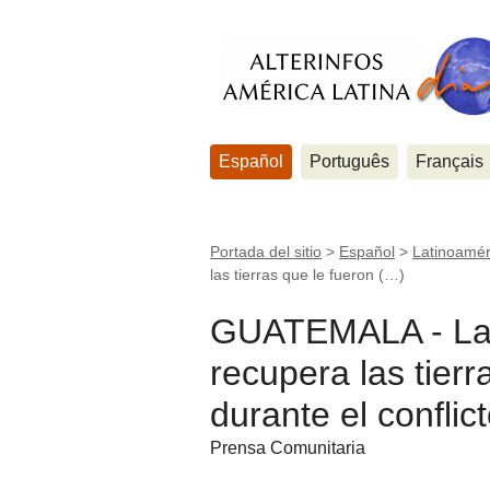
Español
Português
Français
Portada del sitio
>
Español
>
Latinoamér
las tierras que le fueron (…)
GUATEMALA - La a
recupera las tier
durante el confli
Prensa Comunitaria