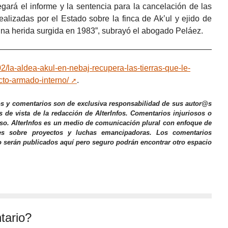
egará el informe y la sentencia para la cancelación de las
alizadas por el Estado sobre la finca de Ak’ul y ejido de
una herida surgida en 1983”, subrayó el abogado Peláez.
2/la-aldea-akul-en-nebaj-recupera-las-tierras-que-le-
cto-armado-interno/
.
os y comentarios son de exclusiva responsabilidad de sus autor@s
s de vista de la redacción de AlterInfos. Comentarios injuriosos o
iso. AlterInfos es un medio de comunicación plural con enfoque de
nes sobre proyectos y luchas emancipadoras. Los comentarios
o serán publicados aquí pero seguro podrán encontrar otro espacio
tario?