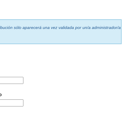
ribución sólo aparecerá una vez validada por un/a administrador/a
o