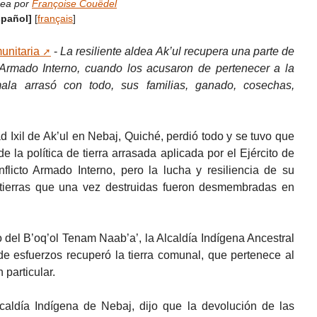
nea por
Françoise Couëdel
spañol]
[
français
]
unitaria
-
La resiliente aldea Ak’ul recupera una parte de
o Armado Interno, cuando los acusaron de pertenecer a la
mala arrasó con todo, sus familias, ganado, cosechas,
Ixil de Ak’ul en Nebaj, Quiché, perdió todo y se tuvo que
e la política de tierra arrasada aplicada por el Ejército de
flicto Armado Interno, pero la lucha y resiliencia de su
 tierras que una vez destruidas fueron desmembradas en
o del B’oq’ol Tenam Naab’a’, la Alcaldía Indígena Ancestral
de esfuerzos recuperó la tierra comunal, que pertenece al
 particular.
lcaldía Indígena de Nebaj, dijo que la devolución de las