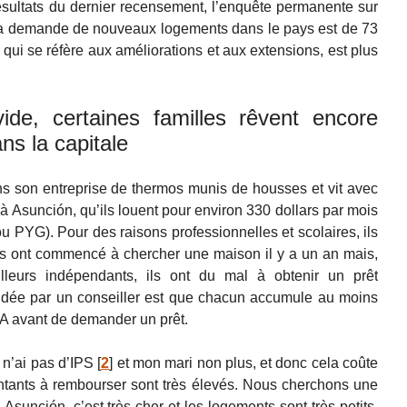
sultats du dernier recensement, l’enquête permanente sur
a demande de nouveaux logements dans le pays est de 73
f, qui se réfère aux améliorations et aux extensions, est plus
vide, certaines familles rêvent encore
ns la capitale
ans son entreprise de thermos munis de housses et vit avec
x à Asunción, qu’ils louent pour environ 330 dollars par mois
 PYG). Pour des raisons professionnelles et scolaires, ils
 Ils ont commencé à chercher une maison il y a un an mais,
leurs indépendants, ils ont du mal à obtenir un prêt
dée par un conseiller est que chacun accumule au moins
VA avant de demander un prêt.
 n’ai pas d’IPS
[
2
]
et mon mari non plus, et donc cela coûte
ntants à rembourser sont très élevés. Nous cherchons une
unción, c’est très cher et les logements sont très petits.