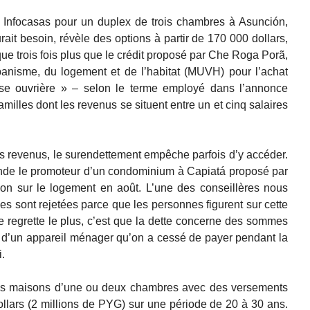
l Infocasas pour un duplex de trois chambres à Asunción,
ait besoin, révèle des options à partir de 170 000 dollars,
ue trois fois plus que le crédit proposé par Che Roga Porã,
banisme, du logement et de l’habitat (MUVH) pour l’achat
sse ouvrière » – selon le terme employé dans l’annonce
amilles dont les revenus se situent entre un et cinq salaires
es revenus, le surendettement empêche parfois d’y accéder.
ande le promoteur d’un condominium à Capiatá proposé par
on sur le logement en août. L’une des conseillères nous
s sont rejetées parce que les personnes figurent sur cette
e regrette le plus, c’est que la dette concerne des sommes
’un appareil ménager qu’on a cessé de payer pendant la
.
es maisons d’une ou deux chambres avec des versements
llars (2 millions de PYG) sur une période de 20 à 30 ans.