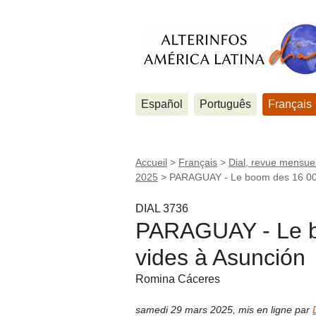
Español
Português
Français
Accueil
>
Français
>
Dial, revue mensuel
2025
>
PARAGUAY - Le boom des 16 000
DIAL 3736
PARAGUAY - Le b
vides à Asunción
Romina Cáceres
samedi 29 mars 2025
,
mis en ligne par