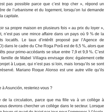
st pas possible parce que c’est trop cher », répond un
ère de l’urbanisme et du logement, lorsqu’on lui demande
la capitale.
ir sa propre maison en plusieurs fois « au prix du loyer »,
 n’est pas une mince affaire dans un pays où 9 % de la
s locatifs. Le taux d’intérêt proposé par l’Agence de
) dans le cadre du Che Roga Porã est de 6,5 %, alors que
prêts pour primo-accédants se situe entre 7,9 et 9,9 %. C’est
a famille de Mabel Villagra envisage donc également cette
projet à Luque, qui n’est pas si loin, mais lorsqu’ils se sont
 réservé. Mariano Roque Alonso est une autre ville qu’ils
re à Asunción, resteriez-vous ?
e de la circulation, parce que ma fille va à un collège à
nous devrons chercher un collège dans le secteur. Lorsque
e heure et quart de trajet par jour pour l’emmener à l’école,