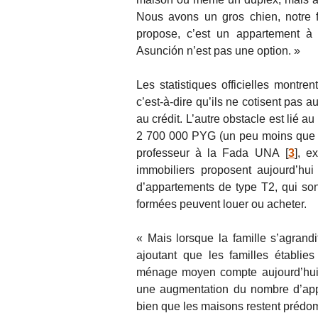
Nous avons un gros chien, notre f
propose, c’est un appartement à
Asunción n’est pas une option. »
Les statistiques officielles montre
c’est-à-dire qu’ils ne cotisent pas a
au crédit. L’autre obstacle est lié 
2 700 000 PYG (un peu moins que le
professeur à la Fada UNA
[
3
]
, e
immobiliers proposent aujourd’hui
d’appartements de type T2, qui son
formées peuvent louer ou acheter.
« Mais lorsque la famille s’agrandi
ajoutant que les familles établie
ménage moyen compte aujourd’hui 3
une augmentation du nombre d’app
bien que les maisons restent prédo