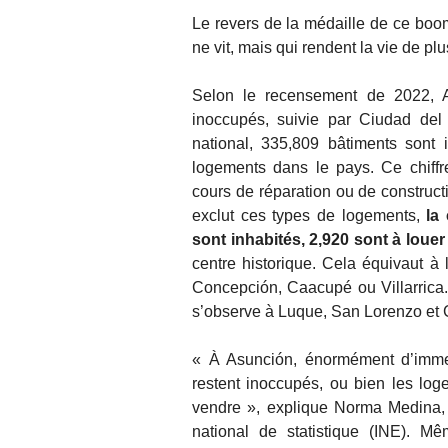
Le revers de la médaille de ce boom
ne vit, mais qui rendent la vie de plus
Selon le recensement de 2022, A
inoccupés, suivie par Ciudad del
national, 335,809 bâtiments sont
logements dans le pays. Ce chiff
cours de réparation ou de construct
exclut ces types de logements,
la
sont inhabités, 2,920 sont à loue
centre historique. Cela équivaut à 
Concepción, Caacupé ou Villarric
s’observe à Luque, San Lorenzo et 
« À Asunción, énormément d’immeu
restent inoccupés, ou bien les lo
vendre », explique Norma Medina, di
national de statistique (INE). M