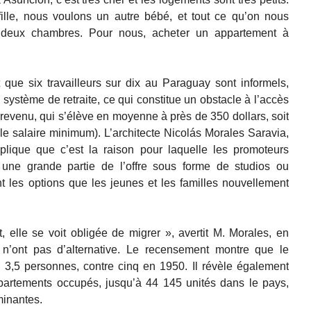
ille, nous voulons un autre bébé, et tout ce qu’on nous
 deux chambres. Pour nous, acheter un appartement à
nt que six travailleurs sur dix au Paraguay sont informels,
u système de retraite, ce qui constitue un obstacle à l’accès
au revenu, qui s’élève en moyenne à près de 350 dollars, soit
 salaire minimum). L’architecte Nicolás Morales Saravia,
xplique que c’est la raison pour laquelle les promoteurs
 une grande partie de l’offre sous forme de studios ou
t les options que les jeunes et les familles nouvellement
t, elle se voit obligée de migrer », avertit M. Morales, en
s n’ont pas d’alternative. Le recensement montre que le
,5 personnes, contre cinq en 1950. Il révèle également
artements occupés, jusqu’à 44 145 unités dans le pays,
minantes.