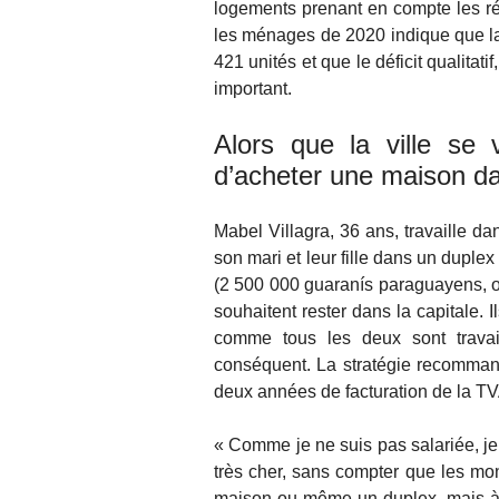
logements prenant en compte les ré
les ménages de 2020 indique que l
421 unités et que le déficit qualitati
important.
Alors que la ville se 
d’acheter une maison da
Mabel Villagra, 36 ans, travaille d
son mari et leur fille dans un duple
(2 500 000 guaranís paraguayens, ou
souhaitent rester dans la capitale.
comme tous les deux sont travail
conséquent. La stratégie recomman
deux années de facturation de la T
« Comme je ne suis pas salariée, je
très cher, sans compter que les mo
maison ou même un duplex, mais à As