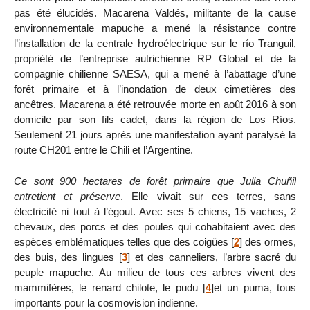
pas été élucidés. Macarena Valdés, militante de la cause
environnementale mapuche a mené la résistance contre
l’installation de la centrale hydroélectrique sur le río Tranguil,
propriété de l’entreprise autrichienne RP Global et de la
compagnie chilienne SAESA, qui a mené à l’abattage d’une
forêt primaire et à l’inondation de deux cimetières des
ancêtres. Macarena a été retrouvée morte en août 2016 à son
domicile par son fils cadet, dans la région de Los Ríos.
Seulement 21 jours après une manifestation ayant paralysé la
route CH201 entre le Chili et l’Argentine.
Ce sont 900 hectares de forêt primaire que Julia Chuñil
entretient et préserve
. Elle vivait sur ces terres, sans
électricité ni tout à l’égout. Avec ses 5 chiens, 15 vaches, 2
chevaux, des porcs et des poules qui cohabitaient avec des
espèces emblématiques telles que des coigües
[
2
]
des ormes,
des buis, des lingues
[
3
]
et des canneliers, l’arbre sacré du
peuple mapuche. Au milieu de tous ces arbres vivent des
mammifères, le renard chilote, le pudu
[
4
]
et un puma, tous
importants pour la cosmovision indienne.