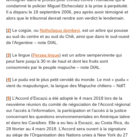
condamné le policier Miguel Etchecolatz à la prise à perpétuité.
Il a disparu le 18 septembre 2006, peu après avoir témoigné et
alors que le tribunnal devrait rendre son verdict le lendemain.
[
2
]
Le coigüe, ou
Nothofagus dombeyi
, est un arbre qui pousse
au sud du centre et au sud du Chili, ainsi que dans le sud-ouest
de l’Argentine – note DIAL.
[
3
]
Le lingue (
Persea lingue
) est un arbre sempervirente qui
peut faire jusqu’à 30 m de haut et dont les fruits sont
consommés par le peuple mapuche – note DIAL.
[
4
]
Le pudu est le plus petit cervidé du monde. Le mot « pudu »
vient du mapudungun, la langue des Mapuche chiliens – NdlT.
[
5
]
L’Accord d’Escazú a été adopté le 4 mars 2018 lors de la
neuvième réunion du comité de négociation de l’Accord régional
sur l’accès à l’information, la participation et l’accès à la justice
concernant les questions environnementales en Amérique latine
et dans les Caraïbes. Elle a eu lieu à Escazú, au Costa Rica, du
28 février au 4 mars 2018. L’Accord sera ouvert à la signature
au siège de l’Organisation des Nations unies à New York du 27