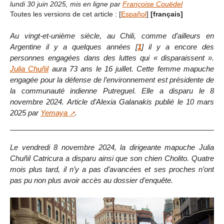
lundi 30 juin 2025
,
mis en ligne par
Françoise Couëdel
Toutes les versions de cet article :
[
Español
]
[français]
Au vingt-et-unième siècle, au Chili, comme d’ailleurs en
Argentine il y a quelques années
[
1
]
il y a encore des
personnes engagées dans des luttes qui « disparaissent ».
Julia Chuñil
aura 73 ans le 16 juillet. Cette femme mapuche
engagée pour la défense de l’environnement est présidente de
la communauté indienne Putreguel. Elle a disparu le 8
novembre 2024. Article d’Alexia Galanakis publié le 10 mars
2025 par
Yemaya
.
Le vendredi 8 novembre 2024, la dirigeante mapuche Julia
Chuñil Catricura a disparu ainsi que son chien Cholito. Quatre
mois plus tard, il n’y a pas d’avancées et ses proches n’ont
pas pu non plus avoir accès au dossier d’enquête.