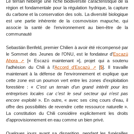
Le terrain héberge une riche biodiversité caractéristique de la
région et fondamentale pour la régulation hydrique, la capture
du carbone et la conservation des sols. La diversité biologique
est une partie inhérente de la cosmovision mapuche, qui
associe la santé de l’environnement au bien-être de la
communauté
Sebastián Benfeld, premier Chilien à avoir été récompensé par
le Sommet des Jeunes de l’ONU, est le fondateur d’
Escazú
Ahora
[« Escazú maintenant »], projet qui a soutenu
l’adhésion du Chili à l’
Accord d’Escazú
[
5
]
. Il travaille
maintenant à la défense de l’environnement et explique que
cette zone est un poumon vert entre les zones d’exploitation
forestière : «
C’est un terrain d’un grand intérêt pour les
entreprises locales car c’est le seul secteur qui n’est pas
encore exploité
». En outre, « avec ses cinq cours d’eau, il
offre des possibilités de revendre cette ressource naturelle ».
La constitution du Chili considère explicitement les droits
d’approvisionnement en eau comme un bien privé.
Quelques jours avant sa disparition, pendant les funérailles