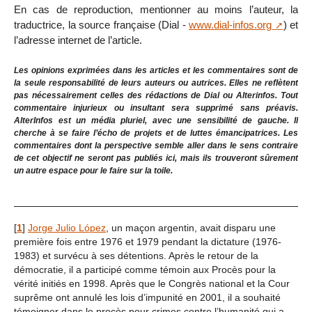
En cas de reproduction, mentionner au moins l’auteur, la
traductrice, la source française (Dial -
www.dial-infos.org
) et
l’adresse internet de l’article.
Les opinions exprimées dans les articles et les commentaires sont de
la seule responsabilité de leurs auteurs ou autrices. Elles ne reflètent
pas nécessairement celles des rédactions de Dial ou Alterinfos. Tout
commentaire injurieux ou insultant sera supprimé sans préavis.
AlterInfos est un média pluriel, avec une sensibilité de gauche. Il
cherche à se faire l’écho de projets et de luttes émancipatrices. Les
commentaires dont la perspective semble aller dans le sens contraire
de cet objectif ne seront pas publiés ici, mais ils trouveront sûrement
un autre espace pour le faire sur la toile.
[
1
]
Jorge Julio López
, un maçon argentin, avait disparu une
première fois entre 1976 et 1979 pendant la dictature (1976-
1983) et survécu à ses détentions. Après le retour de la
démocratie, il a participé comme témoin aux Procès pour la
vérité initiés en 1998. Après que le Congrès national et la Cour
suprême ont annulé les lois d’impunité en 2001, il a souhaité
témoigner dans le procès pour crimes contre l’humanité qui a