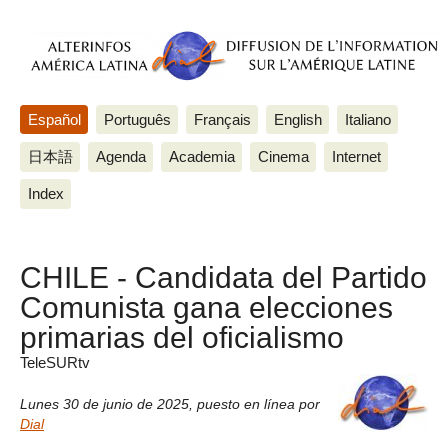
Español
Português
Français
English
Italiano
日本語
Agenda
Academia
Cinema
Internet
Index
CHILE - Candidata del Partido
Comunista gana elecciones
primarias del oficialismo
TeleSURtv
Lunes 30 de junio de 2025
,
puesto en línea por
Dial