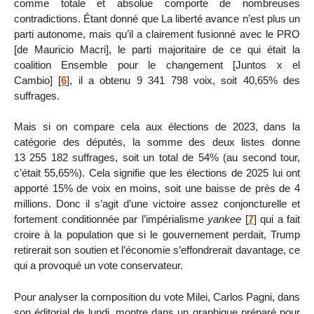
comme totale et absolue comporte de nombreuses
contradictions. Étant donné que La liberté avance n’est plus un
parti autonome, mais qu’il a clairement fusionné avec le PRO
[de Mauricio Macri], le parti majoritaire de ce qui était la
coalition Ensemble pour le changement [Juntos x el
Cambio]
[
6
]
, il a obtenu 9 341 798 voix, soit 40,65% des
suffrages.
Mais si on compare cela aux élections de 2023, dans la
catégorie des députés, la somme des deux listes donne
13 255 182 suffrages, soit un total de 54% (au second tour,
c’était 55,65%). Cela signifie que les élections de 2025 lui ont
apporté 15% de voix en moins, soit une baisse de près de 4
millions. Donc il s’agit d’une victoire assez conjoncturelle et
fortement conditionnée par l’impérialisme
yankee
[
7
]
qui a fait
croire à la population que si le gouvernement perdait, Trump
retirerait son soutien et l’économie s’effondrerait davantage, ce
qui a provoqué un vote conservateur.
Pour analyser la composition du vote Milei, Carlos Pagni, dans
son éditorial de lundi, montre dans un graphique préparé pour