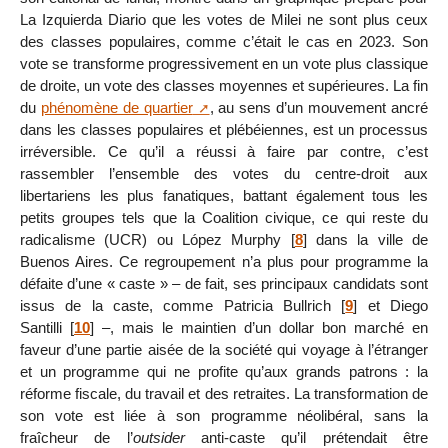
La Izquierda Diario que les votes de Milei ne sont plus ceux
des classes populaires, comme c’était le cas en 2023. Son
vote se transforme progressivement en un vote plus classique
de droite, un vote des classes moyennes et supérieures. La fin
du
phénomène de quartier
, au sens d’un mouvement ancré
dans les classes populaires et plébéiennes, est un processus
irréversible. Ce qu’il a réussi à faire par contre, c’est
rassembler l’ensemble des votes du centre-droit aux
libertariens les plus fanatiques, battant également tous les
petits groupes tels que la Coalition civique, ce qui reste du
radicalisme (UCR) ou López Murphy
[
8
]
dans la ville de
Buenos Aires. Ce regroupement n’a plus pour programme la
défaite d’une « caste » – de fait, ses principaux candidats sont
issus de la caste, comme Patricia Bullrich
[
9
]
et Diego
Santilli
[
10
]
–, mais le maintien d’un dollar bon marché en
faveur d’une partie aisée de la société qui voyage à l’étranger
et un programme qui ne profite qu’aux grands patrons : la
réforme fiscale, du travail et des retraites. La transformation de
son vote est liée à son programme néolibéral, sans la
fraîcheur de l’
outsider
anti-caste qu’il prétendait être