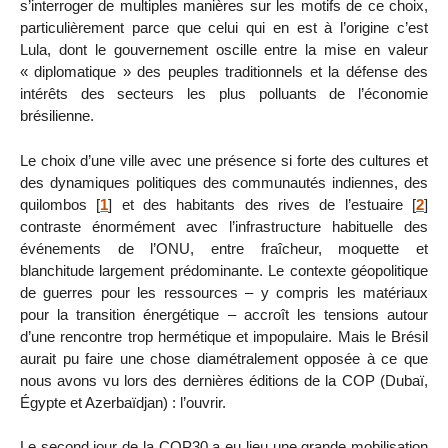
s’interroger de multiples manières sur les motifs de ce choix,
particulièrement parce que celui qui en est à l’origine c’est
Lula, dont le gouvernement oscille entre la mise en valeur
« diplomatique » des peuples traditionnels et la défense des
intérêts des secteurs les plus polluants de l’économie
brésilienne.
Le choix d’une ville avec une présence si forte des cultures et
des dynamiques politiques des communautés indiennes, des
quilombos
[
1
]
et des habitants des rives de l’estuaire
[
2
]
contraste énormément avec l’infrastructure habituelle des
événements de l’ONU, entre fraîcheur, moquette et
blanchitude largement prédominante. Le contexte géopolitique
de guerres pour les ressources – y compris les matériaux
pour la transition énergétique – accroît les tensions autour
d’une rencontre trop hermétique et impopulaire. Mais le Brésil
aurait pu faire une chose diamétralement opposée à ce que
nous avons vu lors des dernières éditions de la COP (Dubaï,
Égypte et Azerbaïdjan) : l’ouvrir.
Le second jour de la COP30 a eu lieu une grande mobilisation