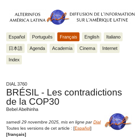
Español
Português
Français
English
Italiano
日本語
Agenda
Academia
Cinema
Internet
Index
DIAL 3760
BRÉSIL - Les contradictions
de la COP30
Bebel Abelhinha
samedi 29 novembre 2025
,
mis en ligne par
Dial
Toutes les versions de cet article :
[
Español
]
[français]