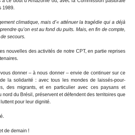
à ce bout d’Amazonie où, avec la Commission pastorale
is 1989.
angement climatique, mais d’« atténuer la tragédie qui a déjà
endre qu’on est au fond du puits. Mais, en fin de compte,
e de secours.
s nouvelles des activités de notre CPT, en partie reprises
tenaires.
 à vous donner – à nous donner – envie de continuer sur ce
, de la solidarité : avec tous les mondes de laissés-pour-
s, des migrants, et en particulier avec ces paysans et
 nord du Brésil, préservent et défendent des territoires que
luttent pour leur dignité.
é.
 et de demain !