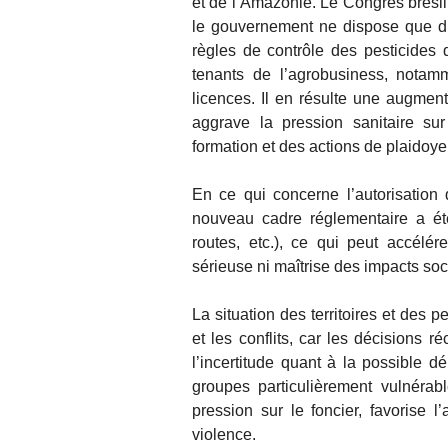
et de l’Amazonie. Le Congrès brésili
le gouvernement ne dispose que d’
règles de contrôle des pesticides q
tenants de l’agrobusiness, notamm
licences. Il en résulte une augment
aggrave la pression sanitaire sur
formation et des actions de plaidoy
En ce qui concerne l’autorisation 
nouveau cadre réglementaire a été
routes, etc.), ce qui peut accélé
sérieuse ni maîtrise des impacts s
La situation des territoires et des 
et les conflits, car les décisions r
l’incertitude quant à la possible d
groupes particulièrement vulnérable
pression sur le foncier, favorise
violence.