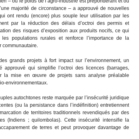
en – où le poids de l’agro-industrie est prépondérant et où
une majorité de circonstance – a approuvé de nouvelles
ui ont rendu (encore) plus souple leur utilisation par les
ent par la réduction des délais d’octroi des permis et
ation des risques d’exposition aux produits nocifs, ce qui
 les populations rurales et renforce l’importance de la
er communautaire.
des grands projets à fort impact sur l’environnement, un
 approuvé qui simplifie l’octroi des licences (barrages,
rer la mise en œuvre de projets sans analyse préalable
ocio-environnementaux.
peuples autochtones reste marquée par l’insécurité juridique
écentes (ou la persistance dans l’indéfinition) entretiennent
émarcation de territoires traditionnels revendiqués par des
s (Indiens ; quilombolas). Cette insécurité intensifie la
 l’accaparement de terres et peut provoquer davantage de