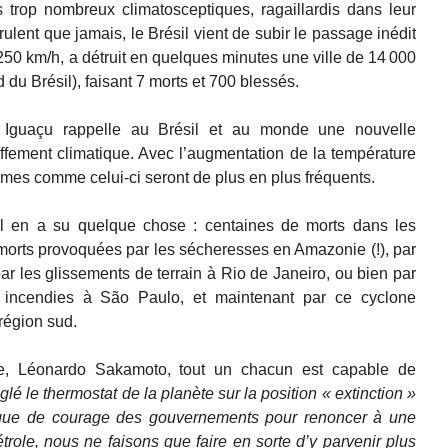
 trop nombreux climatosceptiques, ragaillardis dans leur
lent que jamais, le Brésil vient de subir le passage inédit
250 km/h, a détruit en quelques minutes une ville de 14 000
 du Brésil), faisant 7 morts et 700 blessés.
 Iguaçu rappelle au Brésil et au monde une nouvelle
ffement climatique. Avec l’augmentation de la température
mes comme celui-ci seront de plus en plus fréquents.
il en a su quelque chose : centaines de morts dans les
morts provoquées par les sécheresses en Amazonie (!), par
ar les glissements de terrain à Rio de Janeiro, ou bien par
es incendies à São Paulo, et maintenant par ce cyclone
 région sud.
te, Léonardo Sakamoto, tout un chacun est capable de
lé le thermostat de la planète sur la position « extinction »
que de courage des gouvernements pour renoncer à une
ole, nous ne faisons que faire en sorte d’y parvenir plus