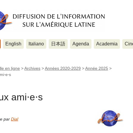
English
Italiano
日本語
Agenda
Academia
Cin
le en ligne
>
Archives
>
Années 2020-2029
>
Année 2025
>
mi⋅e⋅s
ux ami⋅e⋅s
ne par
Dial