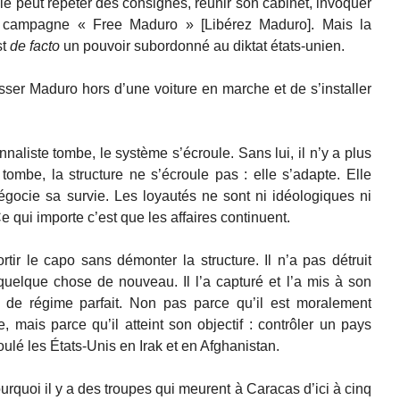
le peut répéter des consignes, réunir son cabinet, invoquer
 campagne « Free Maduro » [Libérez Maduro]. Mais la
st
de facto
un pouvoir subordonné au diktat états-unien.
ser Maduro hors d’une voiture en marche et de s’installer
aliste tombe, le système s’écroule. Sans lui, il n’y a plus
ombe, la structure ne s’écroule pas : elle s’adapte. Elle
gocie sa survie. Les loyautés ne sont ni idéologiques ni
e qui importe c’est que les affaires continuent.
ir le capo sans démonter la structure. Il n’a pas détruit
 quelque chose de nouveau. Il l’a capturé et l’a mis à son
 de régime parfait. Non pas parce qu’il est moralement
, mais parce qu’il atteint son objectif : contrôler un pays
ulé les États-Unis en Irak et en Afghanistan.
ourquoi il y a des troupes qui meurent à Caracas d’ici à cinq