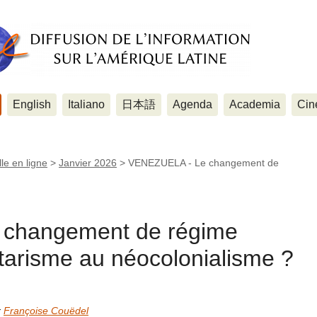
English
Italiano
日本語
Agenda
Academia
Cin
le en ligne
>
Janvier 2026
>
VENEZUELA - Le changement de
changement de régime
ritarisme au néocolonialisme ?
r
Françoise Couëdel