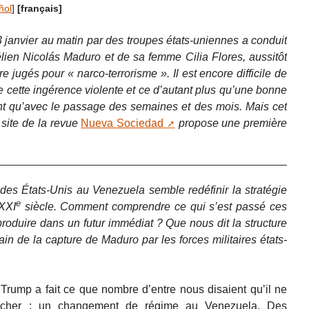
ñol
]
[français]
3 janvier au matin par des troupes états-uniennes a conduit
élien Nicolás Maduro et de sa femme Cilia Flores, aussitôt
e jugés pour « narco-terrorisme ». Il est encore difficile de
cette ingérence violente et ce d’autant plus qu’une bonne
ont qu’avec le passage des semaines et des mois. Mais cet
 site de la revue
Nueva Sociedad
propose une première
e des États-Unis au Venezuela semble redéfinir la stratégie
e
XXI
siècle. Comment comprendre ce qui s’est passé ces
 produire dans un futur immédiat ? Que nous dit la structure
in de la capture de Maduro par les forces militaires états-
 Trump a fait ce que nombre d’entre nous disaient qu’il ne
ès cher : un changement de régime au Venezuela. Des