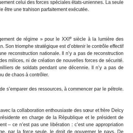
uement celui des forces spéciales états-uniennes. La seule
le être une trahison parfaitement exécutée.
e
angement de régime » pour le XXI
siècle à la lumière des
. Son triomphe stratégique est d’obtenir le contrôle effectif
ne reconstruction nationale. Il n’y a pas de reconstruction
des milices, ni de création de nouvelles forces de sécurité.
milliers de soldats pendant une décennie. Il n’y a pas de
ou de chaos à contrôler.
it de s’emparer des ressources, à commencer par le pétrole.
vec la collaboration enthousiaste des sœur et frère Delcy
présidente en charge de la République et le président de
nt – ce n’est pas une libération : c’est une appropriation
e, par la force seule, le droit de gouverner le pays. De