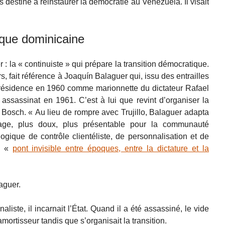
destiné à réinstaurer la démocratie au Venezuela. Il visait
ique dominicaine
 : la « continuiste » qui prépare la transition démocratique.
s, fait référence à Joaquín Balaguer qui, issu des entrailles
résidence en 1960 comme marionnette du dictateur Rafael
n assassinat en 1961. C’est à lui que revint d’organiser la
 Bosch. « Au lieu de rompre avec Trujillo, Balaguer adapta
gage, plus doux, plus présentable pour la communauté
gique de contrôle clientéliste, de personnalisation et de
un «
pont invisible entre époques, entre la dictature et la
aguer.
aliste, il incarnait l’État. Quand il a été assassiné, le vide
’amortisseur tandis que s’organisait la transition.