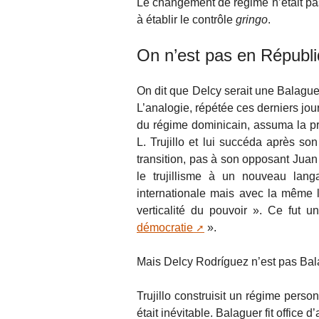
Le changement de régime n’était pas 
à établir le contrôle
gringo
.
On n’est pas en Républ
On dit que Delcy serait une Balaguer
L’analogie, répétée ces derniers jour
du régime dominicain, assuma la p
L. Trujillo et lui succéda après so
transition, pas à son opposant Juan
le trujillisme à un nouveau lan
internationale mais avec la même lo
verticalité du pouvoir ». Ce fut 
démocratie
».
Mais Delcy Rodríguez n’est pas Bal
Trujillo construisit un régime personn
était inévitable. Balaguer fit office d