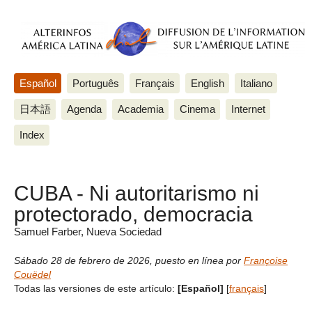
Español
Português
Français
English
Italiano
日本語
Agenda
Academia
Cinema
Internet
Index
CUBA - Ni autoritarismo ni
protectorado, democracia
Samuel Farber, Nueva Sociedad
Sábado 28 de febrero de 2026
,
puesto en línea por
Françoise
Couëdel
Todas las versiones de este artículo:
[Español]
[
français
]