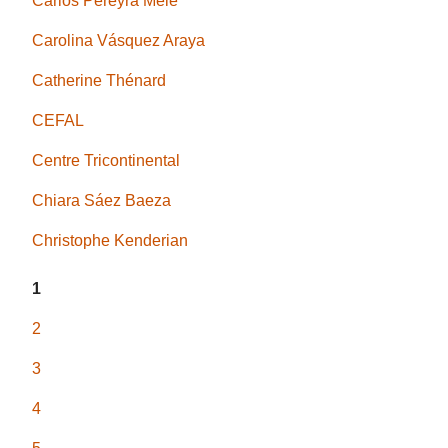
Carlos Pereyra Mele
Carolina Vásquez Araya
Catherine Thénard
CEFAL
Centre Tricontinental
Chiara Sáez Baeza
Christophe Kenderian
1
2
3
4