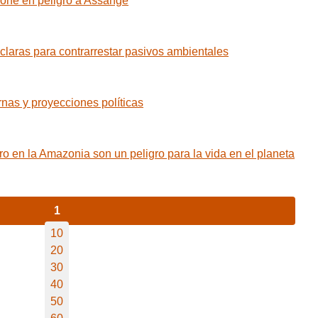
ne en peligro a Assange
laras para contrarrestar pasivos ambientales
as y proyecciones políticas
 en la Amazonia son un peligro para la vida en el planeta
1
10
20
30
40
50