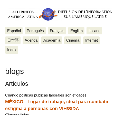
Español
Português
Français
English
Italiano
日本語
Agenda
Academia
Cinema
Internet
Index
blogs
Artículos
Cuando políticas públicas laborales son eficaces
MÉXICO - Lugar de trabajo, ideal para combatir
estigma a personas con VIH/SIDA
Cimacnoticias