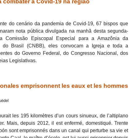
 combater a Covid-19 na região
te do cenário da pandemia de Covid-19, 67 bispos que
inaram nota pública divulgada na manhã desta segunda-
pela Comissão Episcopal Especial para a Amazônia da
s do Brasil (CNBB), eles convocam a Igreja e toda a
gentes do Governo Federal, do Congresso Nacional, dos
as Legislativas.
onales emprisonnent les eaux et les hommes
uëdel
courait les 195 kilomètres d’un cours sinueux, de l’altiplano
r. Mais, depuis 2012, il est enfermé, domestiqué. Trente
bón sont emprisonnés dans un canal qui perturbe sa vie et
rnardo Caal, le maître d’école, est lui aussi prisonnier depuis