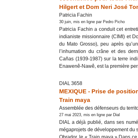
Hilgert et Dom Neri José To
Patricia Fachin
30 juin, mis en ligne par Pedro Picho
Patricia Fachin a conduit cet entret
indianiste missionnaire (CIMI) et D
du Mato Grosso), peu après qu’une
l’inhumation du crâne et des dern
Cañas (1939-1987) sur la terre in
Enawenê-Nawê, est la première pe
DIAL 3658
MEXIQUE - Prise de position
Train maya
Assemblée des défenseurs du terri
27 mai 2023, mis en ligne par Dial
DIAL a déjà publié, dans ses numér
mégaprojets de développement du 
Obrador, le « Train maya » Dans ce 