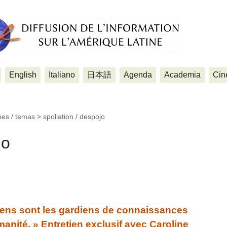
English
Italiano
日本語
Agenda
Academia
Cin
mes / temas >
spoliation / despojo
jo
iens sont les gardiens de connaissances
manité. » Entretien exclusif avec Caroline