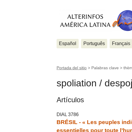
Español
Português
Français
Portada del sitio
> Palabras clave > thè
spoliation / despo
Artículos
DIAL 3786
BRÉSIL - « Les peuples ind
essentielles pour toute l’hu