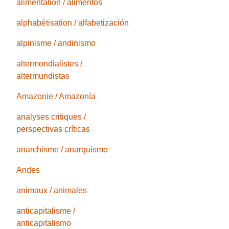
alimentation / alimentos
alphabétisation / alfabetización
alpinisme / andinismo
altermondialistes /
altermundistas
Amazonie / Amazonía
analyses critiques /
perspectivas críticas
anarchisme / anarquismo
Andes
animaux / animales
anticapitalisme /
anticapitalismo