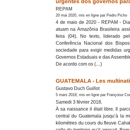
urgentes dos governos para
REPAM
20 mai 2020, mis en ligne par Pedro Picho
4 de maio de 2020 - REPAM - Dian
atuam na Amazônia Brasileira ass
feira (04). No texto, liderado 
Conferência Nacional dos Bispo
sociedade para exigir medidas ur
Governos Estaduais e das Assemblei
De acordo com os (…)
GUATEMALA - Les multinati
Gustavo Duch Guillot
5 mars 2018, mis en ligne par Françoise Co
Samedi 3 février 2018.
À sa naissance il était libre. Il par
central du Guatemala jusqu’à la me
kilomètres du cours du fleuve Caha
celle du territoire qu’il arrosait. Be