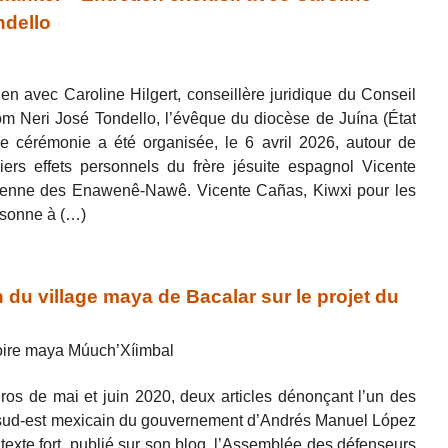
ndello
ien avec Caroline Hilgert, conseillère juridique du Conseil
om Neri José Tondello, l’évêque du diocèse de Juína (État
 cérémonie a été organisée, le 6 avril 2026, autour de
iers effets personnels du frère jésuite espagnol Vicente
dienne des Enawenê-Nawê. Vicente Cañas, Kiwxi pour les
rsonne à (…)
 du village maya de Bacalar sur le projet du
toire maya Múuch’Xíimbal
os de mai et juin 2020, deux articles dénonçant l’un des
sud-est mexicain du gouvernement d’Andrés Manuel López
texte fort, publié sur son blog, l’Assemblée des défenseurs