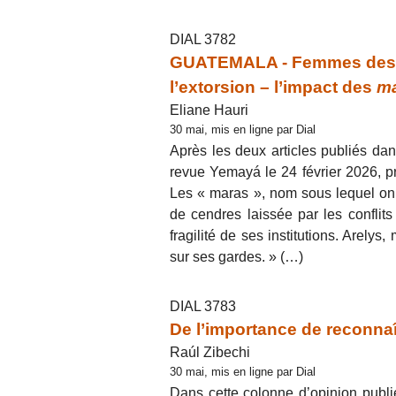
DIAL 3782
GUATEMALA - Femmes des pér
l’extorsion – l’impact des
m
Eliane Hauri
30 mai, mis en ligne par Dial
Après les deux articles publiés dans
revue Yemayá le 24 février 2026, p
Les « maras », nom sous lequel on 
de cendres laissée par les conflits
fragilité de ses institutions. Arelys,
sur ses gardes. » (…)
DIAL 3783
De l’importance de reconnaî
Raúl Zibechi
30 mai, mis en ligne par Dial
Dans cette colonne d’opinion publi