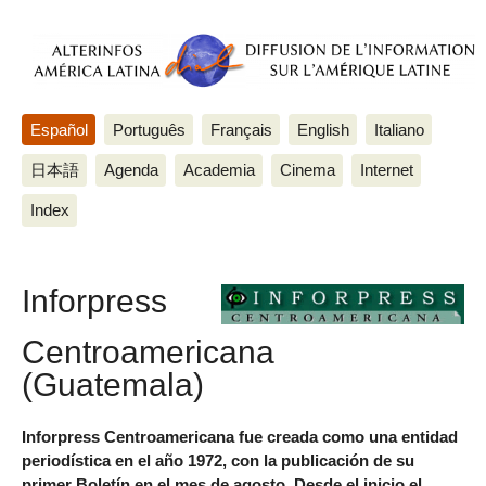
Español
Português
Français
English
Italiano
日本語
Agenda
Academia
Cinema
Internet
Index
Inforpress
Centroamericana
(Guatemala)
Inforpress Centroamericana fue creada como una entidad
periodística en el año 1972, con la publicación de su
primer Boletín en el mes de agosto. Desde el inicio el