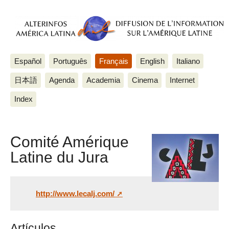
Español
Português
Français
English
Italiano
日本語
Agenda
Academia
Cinema
Internet
Index
Comité Amérique
Latine du Jura
http://www.lecalj.com/
Artículos