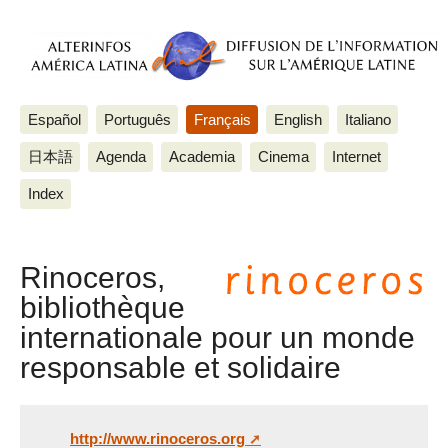
Español
Português
Français
English
Italiano
日本語
Agenda
Academia
Cinema
Internet
Index
Rinoceros,
bibliothèque
internationale pour un monde
responsable et solidaire
http://www.rinoceros.org