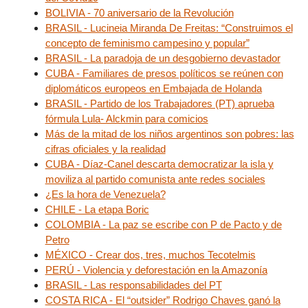
BOLIVIA - 70 aniversario de la Revolución
BRASIL - Lucineia Miranda De Freitas: “Construimos el
concepto de feminismo campesino y popular”
BRASIL - La paradoja de un desgobierno devastador
CUBA - Familiares de presos políticos se reúnen con
diplomáticos europeos en Embajada de Holanda
BRASIL - Partido de los Trabajadores (PT) aprueba
fórmula Lula- Alckmin para comicios
Más de la mitad de los niños argentinos son pobres: las
cifras oficiales y la realidad
CUBA - Díaz-Canel descarta democratizar la isla y
moviliza al partido comunista ante redes sociales
¿Es la hora de Venezuela?
CHILE - La etapa Boric
COLOMBIA - La paz se escribe con P de Pacto y de
Petro
MÉXICO - Crear dos, tres, muchos Tecotelmis
PERÚ - Violencia y deforestación en la Amazonía
BRASIL - Las responsabilidades del PT
COSTA RICA - El “outsider” Rodrigo Chaves ganó la