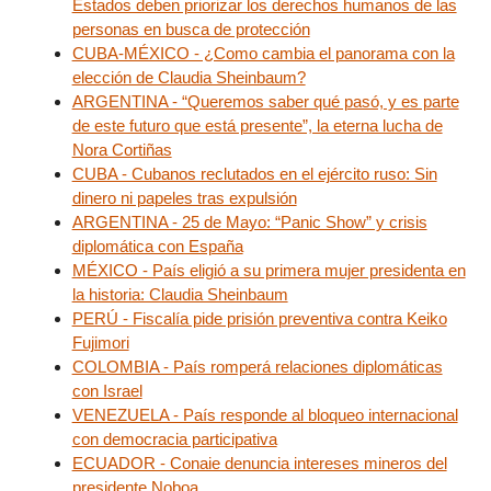
Estados deben priorizar los derechos humanos de las
personas en busca de protección
CUBA-MÉXICO - ¿Como cambia el panorama con la
elección de Claudia Sheinbaum?
ARGENTINA - “Queremos saber qué pasó, y es parte
de este futuro que está presente”, la eterna lucha de
Nora Cortiñas
CUBA - Cubanos reclutados en el ejército ruso: Sin
dinero ni papeles tras expulsión
ARGENTINA - 25 de Mayo: “Panic Show” y crisis
diplomática con España
MÉXICO - País eligió a su primera mujer presidenta en
la historia: Claudia Sheinbaum
PERÚ - Fiscalía pide prisión preventiva contra Keiko
Fujimori
COLOMBIA - País romperá relaciones diplomáticas
con Israel
VENEZUELA - País responde al bloqueo internacional
con democracia participativa
ECUADOR - Conaie denuncia intereses mineros del
presidente Noboa