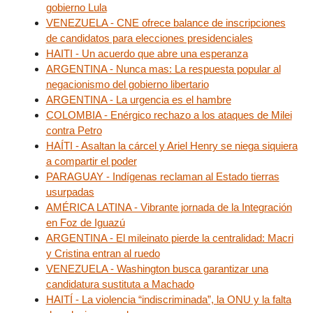
gobierno Lula
VENEZUELA - CNE ofrece balance de inscripciones
de candidatos para elecciones presidenciales
HAITI - Un acuerdo que abre una esperanza
ARGENTINA - Nunca mas: La respuesta popular al
negacionismo del gobierno libertario
ARGENTINA - La urgencia es el hambre
COLOMBIA - Enérgico rechazo a los ataques de Milei
contra Petro
HAÍTI - Asaltan la cárcel y Ariel Henry se niega siquiera
a compartir el poder
PARAGUAY - Indígenas reclaman al Estado tierras
usurpadas
AMÉRICA LATINA - Vibrante jornada de la Integración
en Foz de Iguazú
ARGENTINA - El mileinato pierde la centralidad: Macri
y Cristina entran al ruedo
VENEZUELA - Washington busca garantizar una
candidatura sustituta a Machado
HAITÍ - La violencia “indiscriminada”, la ONU y la falta