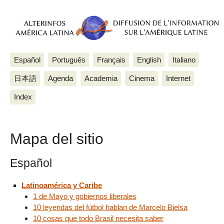
Español
Português
Français
English
Italiano
日本語
Agenda
Academia
Cinema
Internet
Index
Mapa del sitio
Español
Latinoamérica y Caribe
1 de Mayo y gobiernos liberales
10 leyendas del fútbol hablan de Marcelo Bielsa
10 cosas que todo Brasil necesita saber