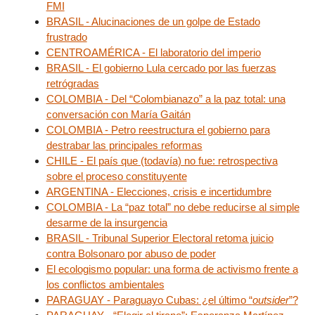
FMI
BRASIL - Alucinaciones de un golpe de Estado
frustrado
CENTROAMÉRICA - El laboratorio del imperio
BRASIL - El gobierno Lula cercado por las fuerzas
retrógradas
COLOMBIA - Del “Colombianazo” a la paz total: una
conversación con María Gaitán
COLOMBIA - Petro reestructura el gobierno para
destrabar las principales reformas
CHILE - El país que (todavía) no fue: retrospectiva
sobre el proceso constituyente
ARGENTINA - Elecciones, crisis e incertidumbre
COLOMBIA - La “paz total” no debe reducirse al simple
desarme de la insurgencia
BRASIL - Tribunal Superior Electoral retoma juicio
contra Bolsonaro por abuso de poder
El ecologismo popular: una forma de activismo frente a
los conflictos ambientales
PARAGUAY - Paraguayo Cubas: ¿el último “
outsider
”?