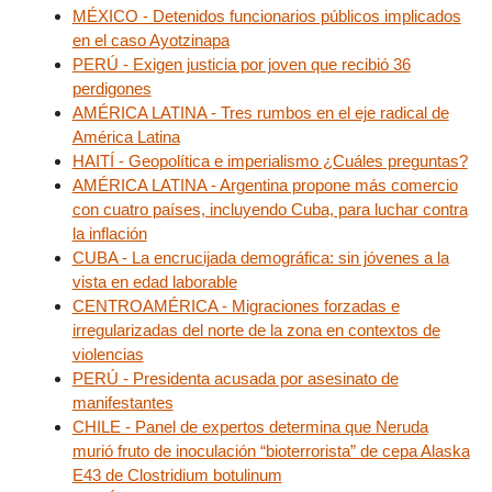
MÉXICO - Detenidos funcionarios públicos implicados
en el caso Ayotzinapa
PERÚ - Exigen justicia por joven que recibió 36
perdigones
AMÉRICA LATINA - Tres rumbos en el eje radical de
América Latina
HAITÍ - Geopolítica e imperialismo ¿Cuáles preguntas?
AMÉRICA LATINA - Argentina propone más comercio
con cuatro países, incluyendo Cuba, para luchar contra
la inflación
CUBA - La encrucijada demográfica: sin jóvenes a la
vista en edad laborable
CENTROAMÉRICA - Migraciones forzadas e
irregularizadas del norte de la zona en contextos de
violencias
PERÚ - Presidenta acusada por asesinato de
manifestantes
CHILE - Panel de expertos determina que Neruda
murió fruto de inoculación “bioterrorista” de cepa Alaska
E43 de Clostridium botulinum