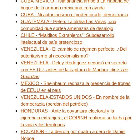
CUBA-MÉXICO - Isla anuncia arribo a La Habana de
buque de la armada mexicana con ayuda
CUBA - Ni autoritarismo ni protectorado, democracia
GUATEMALA - Petén: La aldea Las Viñas, una
comunidad que sortea amenazas de desalojo
CHILE - “Malditos Extranjeros”: Subdesarrollo
intelectual de país pretencioso
VENEZUELA - El cambio de régimen perfecto. ¿Del
autoritarismo al neocolonialismo?
VENEZUELA - Delcy Rodríguez negoció en secreto
con EE.UU. antes de la captura de Maduro, dice
The
Guardian
MÉXICO - Sheinbaum rechaza la presencia de tropas
de EEUU en el país
VENEZUELA-ESTADOS UNIDOS - En nombre de la
democracia (perdón del petróleo)
HONDURAS - Ante la coyuntura electoral y la
injerencia extranjera, el COPINH reafirma su lucha por
la vida y los territorios
ECUADOR - La derrota por cuatro a cero de Daniel
Noboa