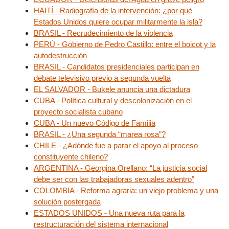
HAITÍ - Radiografía de la intervención: ¿por qué
Estados Unidos quiere ocupar militarmente la isla?
BRASIL - Recrudecimiento de la violencia
PERÚ - Gobierno de Pedro Castillo: entre el boicot y la
autodestrucción
BRASIL - Candidatos presidenciales participan en
debate televisivo previo a segunda vuelta
EL SALVADOR - Bukele anuncia una dictadura
CUBA - Política cultural y descolonización en el
proyecto socialista cubano
CUBA - Un nuevo Código de Familia
BRASIL - ¿Una segunda “marea rosa”?
CHILE - ¿Adónde fue a parar el apoyo al proceso
constituyente chileno?
ARGENTINA - Georgina Orellano: “La justicia social
debe ser con las trabajadoras sexuales adentro”
COLOMBIA - Reforma agraria: un viejo problema y una
solución postergada
ESTADOS UNIDOS - Una nueva ruta para la
restructuración del sistema internacional