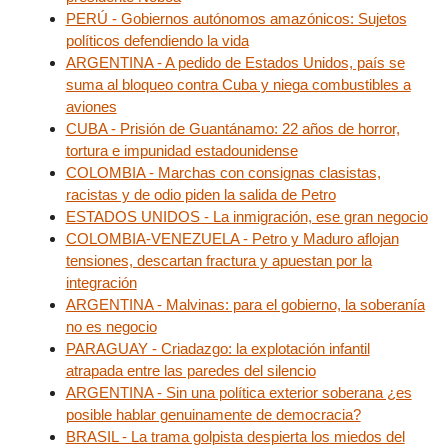
PERÚ - Gobiernos autónomos amazónicos: Sujetos
políticos defendiendo la vida
ARGENTINA - A pedido de Estados Unidos, país se
suma al bloqueo contra Cuba y niega combustibles a
aviones
CUBA - Prisión de Guantánamo: 22 años de horror,
tortura e impunidad estadounidense
COLOMBIA - Marchas con consignas clasistas,
racistas y de odio piden la salida de Petro
ESTADOS UNIDOS - La inmigración, ese gran negocio
COLOMBIA-VENEZUELA - Petro y Maduro aflojan
tensiones, descartan fractura y apuestan por la
integración
ARGENTINA - Malvinas: para el gobierno, la soberanía
no es negocio
PARAGUAY - Criadazgo: la explotación infantil
atrapada entre las paredes del silencio
ARGENTINA - Sin una política exterior soberana ¿es
posible hablar genuinamente de democracia?
BRASIL - La trama golpista despierta los miedos del