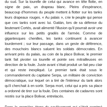
du sud. Sur la tourelle de celui qui avance en tête flotte, en
signe de paix, un drapeau blanc. Pleins d’espérance,
beaucoup d’hommes du peuple mettent à flotter sur les tanks
leurs drapeaux rouges. « Au palais », crie le peuple qui pense
que ces tanks sont avec lui. Gaitán, lors de sa défense du
lieutenant Cortés, avait alimenté l’illusion qu’il pourrait avoir une
influence sur les petits gradés de l’armée. Comme de
gigantesques chenilles, les tanks continuent à avancer
lourdement ; sur leur passage, dans un geste de déférence,
des mouchoirs blancs saluent les soldats démocrates. En
arrivant près du palais, au coin de la place Bolivar, le premier
tank fait pivoter sa tourelle et pointe ses mitrailleuses en
direction de la foule. Juste avant s’était produit un fait peu clair
et qui reste inexpliqué. Le premier tank était sous le
commandement du capitaine Serpa, un militaire de conviction
démocratique, sur lequel on a tiré de l’intérieur du tank alors
qu’il cherchait à en sortir. Serpa mort, celui qui a pris sa place
a ordonné de tirer sur la foule. Des centaines de cadavres sont
restés sur la place Bolivar, entrelacés.
Dans la première étape du soulèvement qui s’était exprimé