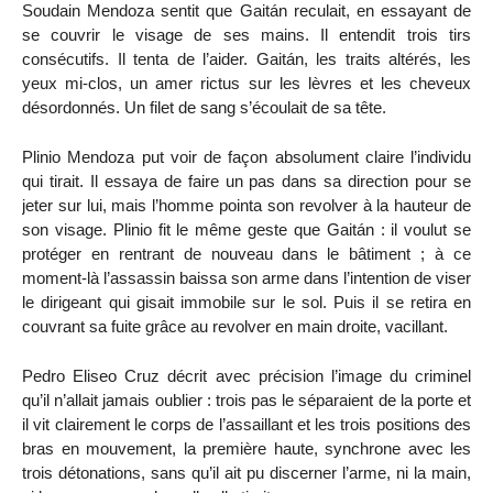
Soudain Mendoza sentit que Gaitán reculait, en essayant de
se couvrir le visage de ses mains. Il entendit trois tirs
consécutifs. Il tenta de l’aider. Gaitán, les traits altérés, les
yeux mi-clos, un amer rictus sur les lèvres et les cheveux
désordonnés. Un filet de sang s’écoulait de sa tête.
Plinio Mendoza put voir de façon absolument claire l’individu
qui tirait. Il essaya de faire un pas dans sa direction pour se
jeter sur lui, mais l’homme pointa son revolver à la hauteur de
son visage. Plinio fit le même geste que Gaitán : il voulut se
protéger en rentrant de nouveau dans le bâtiment ; à ce
moment-là l’assassin baissa son arme dans l’intention de viser
le dirigeant qui gisait immobile sur le sol. Puis il se retira en
couvrant sa fuite grâce au revolver en main droite, vacillant.
Pedro Eliseo Cruz décrit avec précision l’image du criminel
qu’il n’allait jamais oublier : trois pas le séparaient de la porte et
il vit clairement le corps de l’assaillant et les trois positions des
bras en mouvement, la première haute, synchrone avec les
trois détonations, sans qu’il ait pu discerner l’arme, ni la main,