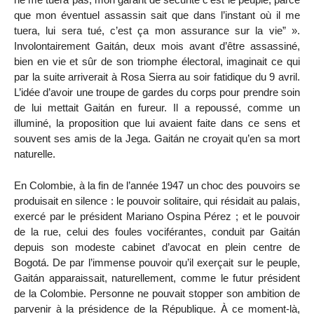
que mon éventuel assassin sait que dans l’instant où il me
tuera, lui sera tué, c’est ça mon assurance sur la vie” ».
Involontairement Gaitán, deux mois avant d’être assassiné,
bien en vie et sûr de son triomphe électoral, imaginait ce qui
par la suite arriverait à Rosa Sierra au soir fatidique du 9 avril.
L’idée d’avoir une troupe de gardes du corps pour prendre soin
de lui mettait Gaitán en fureur. Il a repoussé, comme un
illuminé, la proposition que lui avaient faite dans ce sens et
souvent ses amis de la Jega. Gaitán ne croyait qu’en sa mort
naturelle.
En Colombie, à la fin de l’année 1947 un choc des pouvoirs se
produisait en silence : le pouvoir solitaire, qui résidait au palais,
exercé par le président Mariano Ospina Pérez ; et le pouvoir
de la rue, celui des foules vociférantes, conduit par Gaitán
depuis son modeste cabinet d’avocat en plein centre de
Bogotá. De par l’immense pouvoir qu’il exerçait sur le peuple,
Gaitán apparaissait, naturellement, comme le futur président
de la Colombie. Personne ne pouvait stopper son ambition de
parvenir à la présidence de la République. À ce moment-là,