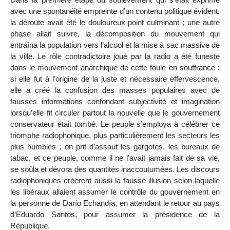
avec une spontanéité empreinte d’un contenu politique évident,
la déroute avait été le douloureux point culminant ; une autre
phase allait suivre, la décomposition du mouvement qui
entraîna la population vers l’alcool et la mise à sac massive de
la ville. Le rôle contradictoire joué par la radio a été funeste
dans le mouvement anarchique de cette foule en souffrance :
si elle fut à l’origine de la juste et nécessaire effervescence,
elle a créé la confusion des masses populaires avec de
fausses informations confondant subjectivité et imagination
lorsqu’elle fit circuler partout la nouvelle que le gouvernement
conservateur était tombé. Le peuple s’employa à célébrer ce
triomphe radiophonique, plus particulièrement les secteurs les
plus humbles ; on prit d’assaut les gargotes, les bureaux de
tabac, et ce peuple, comme il ne l’avait jamais fait de sa vie,
se soûla et dévora des quantités inaccoutumées. Les discours
radiophoniques créèrent aussi la fausse illusion selon laquelle
les libéraux allaient assumer le contrôle du gouvernement en
la personne de Darío Echandía, en attendant le retour au pays
d’Eduardo Santos, pour assumer la présidence de la
République.