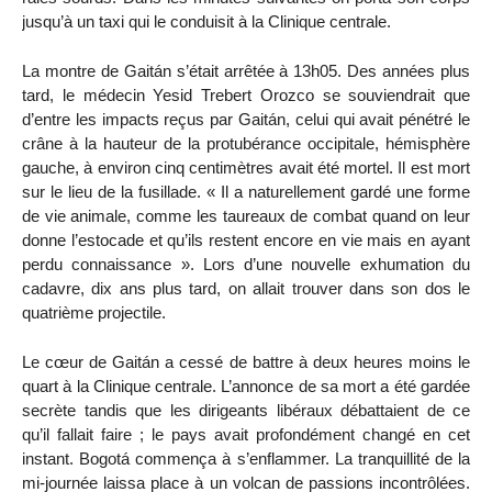
jusqu’à un taxi qui le conduisit à la Clinique centrale.
La montre de Gaitán s’était arrêtée à 13h05. Des années plus
tard, le médecin Yesid Trebert Orozco se souviendrait que
d’entre les impacts reçus par Gaitán, celui qui avait pénétré le
crâne à la hauteur de la protubérance occipitale, hémisphère
gauche, à environ cinq centimètres avait été mortel. Il est mort
sur le lieu de la fusillade. « Il a naturellement gardé une forme
de vie animale, comme les taureaux de combat quand on leur
donne l’estocade et qu’ils restent encore en vie mais en ayant
perdu connaissance ». Lors d’une nouvelle exhumation du
cadavre, dix ans plus tard, on allait trouver dans son dos le
quatrième projectile.
Le cœur de Gaitán a cessé de battre à deux heures moins le
quart à la Clinique centrale. L’annonce de sa mort a été gardée
secrète tandis que les dirigeants libéraux débattaient de ce
qu’il fallait faire ; le pays avait profondément changé en cet
instant. Bogotá commença à s’enflammer. La tranquillité de la
mi-journée laissa place à un volcan de passions incontrôlées.