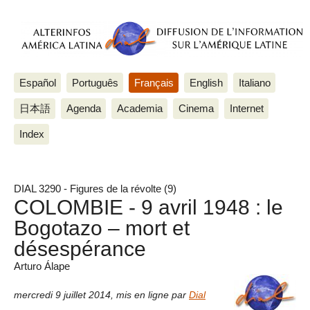
Español
Português
Français
English
Italiano
日本語
Agenda
Academia
Cinema
Internet
Index
DIAL 3290 - Figures de la révolte (9)
COLOMBIE - 9 avril 1948 : le
Bogotazo – mort et
désespérance
Arturo Álape
mercredi 9 juillet 2014
,
mis en ligne par
Dial