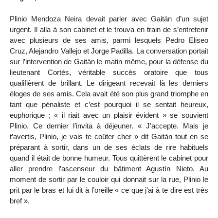
Plinio Mendoza Neira devait parler avec Gaitán d’un sujet
urgent. Il alla à son cabinet et le trouva en train de s’entretenir
avec plusieurs de ses amis, parmi lesquels Pedro Eliseo
Cruz, Alejandro Vallejo et Jorge Padilla. La conversation portait
sur l’intervention de Gaitán le matin même, pour la défense du
lieutenant Cortés, véritable succès oratoire que tous
qualifièrent de brillant. Le dirigeant recevait là les derniers
éloges de ses amis. Cela avait été son plus grand triomphe en
tant que pénaliste et c’est pourquoi il se sentait heureux,
euphorique ; « il riait avec un plaisir évident » se souvient
Plinio. Ce dernier l’invita à déjeuner. « J’accepte. Mais je
t’avertis, Plinio, je vais te coûter cher » dit Gaitán tout en se
préparant à sortir, dans un de ses éclats de rire habituels
quand il était de bonne humeur. Tous quittèrent le cabinet pour
aller prendre l’ascenseur du bâtiment Agustín Nieto. Au
moment de sortir par le couloir qui donnait sur la rue, Plinio le
prit par le bras et lui dit à l’oreille « ce que j’ai à te dire est très
bref ».