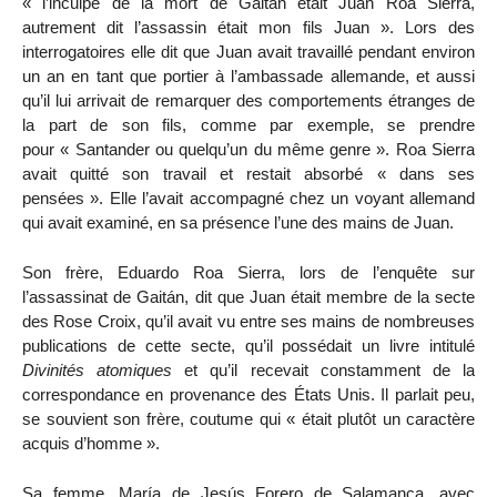
« l’inculpé de la mort de Gaitán était Juan Roa Sierra,
autrement dit l’assassin était mon fils Juan ». Lors des
interrogatoires elle dit que Juan avait travaillé pendant environ
un an en tant que portier à l’ambassade allemande, et aussi
qu’il lui arrivait de remarquer des comportements étranges de
la part de son fils, comme par exemple, se prendre
pour « Santander ou quelqu’un du même genre ». Roa Sierra
avait quitté son travail et restait absorbé « dans ses
pensées ». Elle l’avait accompagné chez un voyant allemand
qui avait examiné, en sa présence l’une des mains de Juan.
Son frère, Eduardo Roa Sierra, lors de l’enquête sur
l’assassinat de Gaitán, dit que Juan était membre de la secte
des Rose Croix, qu’il avait vu entre ses mains de nombreuses
publications de cette secte, qu’il possédait un livre intitulé
Divinités atomiques
et qu’il recevait constamment de la
correspondance en provenance des États Unis. Il parlait peu,
se souvient son frère, coutume qui « était plutôt un caractère
acquis d’homme ».
Sa femme, María de Jesús Forero de Salamanca, avec