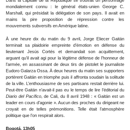
Dans la capitale de la République se trouvait un personnage
mondialement connu : le général états-unien George C.
Marshall, qui présidait la délégation de son pays. Il avait en
mains la pire proposition de répression contre les
mouvements subversifs en Amérique latine.
À une heure dix du matin du 9 avril, Jorge Eliecer Gaitán
terminait sa plaidoirie empreinte d’émotion en défense du
lieutenant Jesús Cortés et demandait son acquittement,
arguant qu’il avait agi pour la légitime défense de l’honneur de
l’armée, en assassinant de deux tirs de pistolet le journaliste
Eudoro Galarza Ossa. À deux heures du matin ses supporters
portèrent Gaitán en triomphe puis il affronta soudain la solitude
de la ville. L’enthousiasme de ses partisans restait derrière lui.
Peut-être Gaitán n’avait-il pas eu le temps de lire l’éditorial du
Diario del Pacífico
, de Cali, du 8 avril 1948 : « Gaitán est un
leader en cours d’agonie ». Aucun des proches du dirigeant ne
croyait en de telles prémonitions. Telle était l’atmosphère
politique que l’on respirait alors.
Bogotá, 13h05