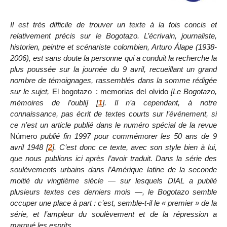
Il est très difficile de trouver un texte à la fois concis et
relativement précis sur le Bogotazo. L’écrivain, journaliste,
historien, peintre et scénariste colombien, Arturo Álape (1938-
2006), est sans doute la personne qui a conduit la recherche la
plus poussée sur la journée du 9 avril, recueillant un grand
nombre de témoignages, rassemblés dans la somme rédigée
sur le sujet,
El bogotazo : memorias del olvido
[Le Bogotazo,
mémoires de l’oubli]
[
1
]
. Il n’a cependant, à notre
connaissance, pas écrit de textes courts sur l’événement, si
ce n’est un article publié dans le numéro spécial de la revue
Número
publié fin 1997 pour commémorer les 50 ans de 9
avril 1948
[
2
]
. C’est donc ce texte, avec son style bien à lui,
que nous publions ici après l’avoir traduit. Dans la série des
soulèvements urbains dans l’Amérique latine de la seconde
moitié du vingtième siècle — sur lesquels DIAL a publié
plusieurs textes ces derniers mois —, le Bogotazo semble
occuper une place à part : c’est, semble-t-il le « premier » de la
série, et l’ampleur du soulèvement et de la répression a
marqué les esprits.