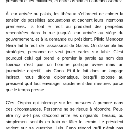
président et les militaires, et entre Ospina et Laureano Gomez.
À leur arrivée au palais, les libéraux s’efforcent de calmer la
tension de possibles accusations et cachent leurs intentions
premières. Ils font le récit au président des péripéties
rencontrées dans la rue jusqu’à leur arrivée au siège du
gouvernement, et à la demande du président, Plinio Mendoza
Neira fait le récit de l’assassinat de Gaitán. On dissimule les
stratégies, personne ne veut jouer cartes sur table. C’est
pourquoi celui qui prend le premier la parole au nom des
libéraux n’est pas un homme politique avéré mais un
journaliste objectif, Luis Cano. Et il le fait dans un langage
indirect, nous dirions diplomatique, lorsqu’il expose au
président qu’il faut envisager rapidement des mesures parce
que le temps presse.
C’est Ospina qui interroge sur les mesures à prendre dans
ces circonstances. Personne ne se risque à répondre. Peut-
être n’y a-t-il pas d’accord entre les dirigeants libéraux, ou
simplement sont-ils en train de tâter le terrain. Le président
revient sur sa question. Luis Cano répond qu’il n’était pas