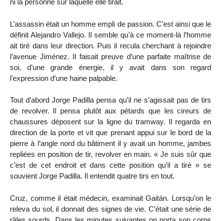
ni la personne sur laquelle elle tirait.
L’assassin était un homme empli de passion. C’est ainsi que le
définit Alejandro Vallejo. Il semble qu’à ce moment-là l’homme
ait tiré dans leur direction. Puis il recula cherchant à rejoindre
l’avenue Jiménez. Il faisait preuve d’une parfaite maîtrise de
soi, d’une grande énergie, il y avait dans son regard
l’expression d’une haine palpable.
Tout d’abord Jorge Padilla pensa qu’il ne s’agissait pas de tirs
de revolver. Il pensa plutôt aux pétards que les cireurs de
chaussures déposent sur la ligne du tramway. Il regarda en
direction de la porte et vit que prenant appui sur le bord de la
pierre à l’angle nord du bâtiment il y avait un homme, jambes
repliées en position de tir, revolver en main. « Je suis sûr que
c’est de cet endroit et dans cette position qu’il a tiré » se
souvient Jorge Padilla. Il entendit quatre tirs en tout.
Cruz, comme il était médecin, examinait Gaitán. Lorsqu’on le
releva du sol, il donnait des signes de vie. C’était une série de
râles sourds. Dans les minutes suivantes on porta son corps