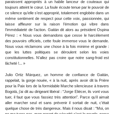
paraissent appropriés à un habile lanceur de couteaux qui
toujours atteint le cœur. La foule écoute tenue par le pouvoir de
ce silence qu’elle s’est approprié, totalement englobée dans un
même sentiment de respect pour cette voix, passionnée, qui
laisse affleurer sur la raison l’émotion qui vibre dans
l’immédiateté de l’action. Gaitán dit alors au président Ospina
Pérez : « Nous vous demandons que cesse le harcèlement
des pouvoirs officiels, cette foule immense vous le demande.
Nous vous réclamons une chose à la fois minime et grande :
que les luttes politiques se déroulent selon les voies
constitutionnelles. N’allez pas croire que notre sang-froid est
lâcheté !... »
Julio Ortiz Márquez, un homme de confiance de Gaitán,
rappelait, la gorge nouée, « à la nuit, après avoir dit la Prière
pour la Paix lors de la formidable Marche silencieuse à travers
Bogotá, j’ai dit au dirigeant libéral : “Jorge Eliécer, ils vont vous
tuer, il faut que vous fassiez très attention”. Parce qu’il aimait
aller marcher seul et sans prévenir il sortait de nuit, c’était
quelque chose de très dangereux. Mais il nous disait : “Moi, on
ne me tuera pas, mon garant de sécurité c’est le peuple, parce