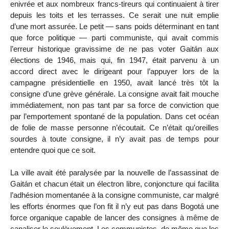
enivrée et aux nombreux francs-tireurs qui continuaient à tirer
depuis les toits et les terrasses. Ce serait une nuit emplie
d’une mort assurée. Le petit — sans poids déterminant en tant
que force politique — parti communiste, qui avait commis
l’erreur historique gravissime de ne pas voter Gaitán aux
élections de 1946, mais qui, fin 1947, était parvenu à un
accord direct avec le dirigeant pour l’appuyer lors de la
campagne présidentielle en 1950, avait lancé très tôt la
consigne d’une grève générale. La consigne avait fait mouche
immédiatement, non pas tant par sa force de conviction que
par l’emportement spontané de la population. Dans cet océan
de folie de masse personne n’écoutait. Ce n’était qu’oreilles
sourdes à toute consigne, il n’y avait pas de temps pour
entendre quoi que ce soit.
La ville avait été paralysée par la nouvelle de l’assassinat de
Gaitán et chacun était un électron libre, conjoncture qui facilita
l’adhésion momentanée à la consigne communiste, car malgré
les efforts énormes que l’on fit il n’y eut pas dans Bogotá une
force organique capable de lancer des consignes à même de
canaliser le soulèvement. Les communistes, de même que les