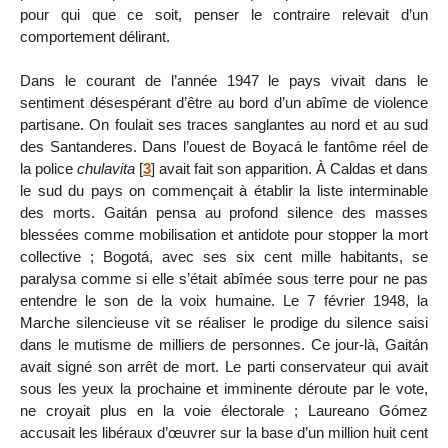
pour qui que ce soit, penser le contraire relevait d’un
comportement délirant.
Dans le courant de l’année 1947 le pays vivait dans le
sentiment désespérant d’être au bord d’un abîme de violence
partisane. On foulait ses traces sanglantes au nord et au sud
des Santanderes. Dans l’ouest de Boyacá le fantôme réel de
la police
chulavita
[
3
]
avait fait son apparition. À Caldas et dans
le sud du pays on commençait à établir la liste interminable
des morts. Gaitán pensa au profond silence des masses
blessées comme mobilisation et antidote pour stopper la mort
collective ; Bogotá, avec ses six cent mille habitants, se
paralysa comme si elle s’était abîmée sous terre pour ne pas
entendre le son de la voix humaine. Le 7 février 1948, la
Marche silencieuse vit se réaliser le prodige du silence saisi
dans le mutisme de milliers de personnes. Ce jour-là, Gaitán
avait signé son arrêt de mort. Le parti conservateur qui avait
sous les yeux la prochaine et imminente déroute par le vote,
ne croyait plus en la voie électorale ; Laureano Gómez
accusait les libéraux d’œuvrer sur la base d’un million huit cent