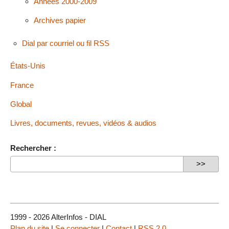
Années 2000-2009
Archives papier
Dial par courriel ou fil RSS
États-Unis
France
Global
Livres, documents, revues, vidéos & audios
Rechercher :
1999 - 2026 AlterInfos - DIAL
Plan du site
|
Se connecter
|
Contact
|
RSS 2.0