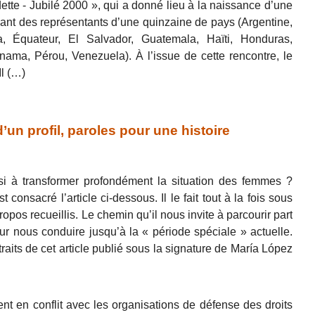
ette - Jubilé 2000 », qui a donné lieu à la naissance d’une
nt des représentants d’une quinzaine de pays (Argentine,
a, Équateur, El Salvador, Guatemala, Haïti, Honduras,
ama, Pérou, Venezuela). À l’issue de cette rencontre, le
Il (…)
n profil, paroles pour une histoire
ssi à transformer profondément la situation des femmes ?
t consacré l’article ci-dessous. Il le fait tout à la fois sous
ropos recueillis. Le chemin qu’il nous invite à parcourir part
ur nous conduire jusqu’à la « période spéciale » actuelle.
traits de cet article publié sous la signature de María López
 en conflit avec les organisations de défense des droits