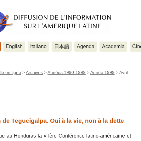
English
Italiano
日本語
Agenda
Academia
Cin
le en ligne
>
Archives
>
Années 1990-1999
>
Année 1999
>
Avril
e Tegucigalpa. Oui à la vie, non à la dette
ue au Honduras la « Ière Conférence latino-américaine et