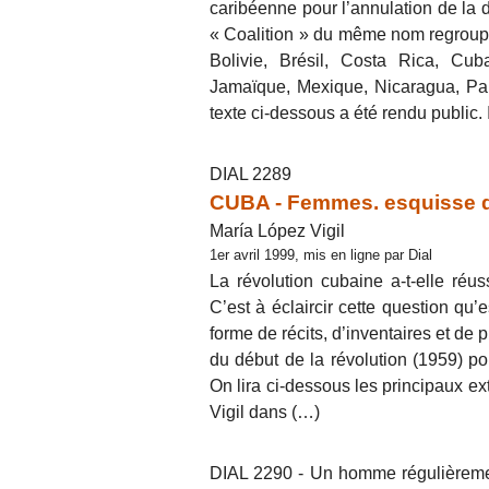
caribéenne pour l’annulation de la d
« Coalition » du même nom regroupa
Bolivie, Brésil, Costa Rica, Cub
Jamaïque, Mexique, Nicaragua, Pan
texte ci-dessous a été rendu public. 
DIAL 2289
CUBA - Femmes. esquisse d’u
María López Vigil
1er avril 1999, mis en ligne par Dial
La révolution cubaine a-t-elle réu
C’est à éclaircir cette question qu’es
forme de récits, d’inventaires et de p
du début de la révolution (1959) po
On lira ci-dessous les principaux ex
Vigil dans (…)
DIAL 2290 - Un homme régulièrement