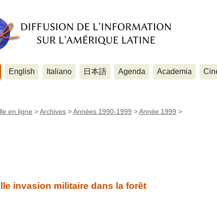
English
Italiano
日本語
Agenda
Academia
Cin
le en ligne
>
Archives
>
Années 1990-1999
>
Année 1999
>
e invasion militaire dans la forêt