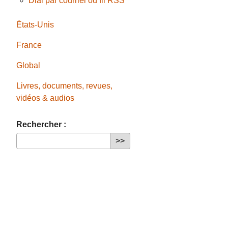
Dial par courriel ou fil RSS
États-Unis
France
Global
Livres, documents, revues,
vidéos & audios
Rechercher :