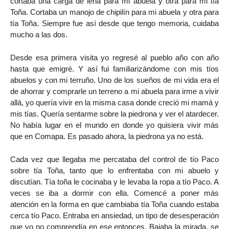
cortaba una carga de leña para mi abuela y otra para mi tía
Toña. Cortaba un manojo de chipilín para mi abuela y otra para
tía Toña. Siempre fue así desde que tengo memoria, cuidaba
mucho a las dos.
Desde esa primera visita yo regresé al pueblo año con año
hasta que emigré. Y así fui familiarizándome con mis tíos
abuelos y con mi terruño. Uno de los sueños de mi vida era el
de ahorrar y comprarle un terreno a mi abuela para irme a vivir
allá, yo quería vivir en la misma casa donde creció mi mamá y
mis tías. Quería sentarme sobre la piedrona y ver el atardecer.
No había lugar en el mundo en donde yo quisiera vivir más
que en Comapa. Es pasado ahora, la piedrona ya no está.
Cada vez que llegaba me percataba del control de tío Paco
sobre tía Toña, tanto que lo enfrentaba con mi abuelo y
discutían. Tía toña le cocinaba y le levaba la ropa a tío Paco. A
veces se iba a dormir con ella. Comencé a poner más
atención en la forma en que cambiaba tía Toña cuando estaba
cerca tío Paco. Entraba en ansiedad, un tipo de desesperación
que yo no comprendía en ese entonces. Bajaba la mirada, se