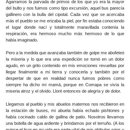
Agarramos la parvada de primos de los que yo era la mayor
del bulto y nos fuimos como tipo excursión, aquel bus parecía
gallinero con la bulla del cipotal. Cada vez que se acercaba
más el pueblo se me erizaba la piel, por fin estaba conociendo
el lugar donde nací y totalmente maravillada contenía la
respiración, era hermoso mucho más hermoso de lo que
había imaginado.
Pero a la medida que avanzaba también de golpe me abofeteó
la miseria y lo que era una expedición se tornó en un dolor
agudo, en un grito contenido en mis emociones revueltas por
llegar finalmente a mi tierra y conocerla y también por el
despertar de que en realidad nunca fuimos pobres como
siempre ha dicho mi mamá, porque en Comapa se vivía la
miseria atroz y el olvido. Lloré entonces de alegría y de dolor.
Llegamos al pueblo y mis abuelos maternos nos recibieron en
la estación de buses, mi abuela había echado pishtones y
había cocinado caldo de gallina de patio. Nosotros llevamos
una botella de agua ardiente y brindamos por el terruño. (A los
quince el licor en mi vida era parte vital de mis glóbulos rojos y