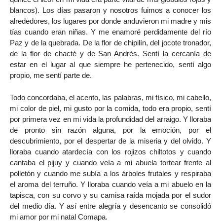
blancos). Los días pasaron y nosotros fuimos a conocer los
alrededores, los lugares por donde anduvieron mi madre y mis
tías cuando eran niñas. Y me enamoré perdidamente del río
Paz y de la quebrada. De la flor de chipilín, del jocote tronador,
de la flor de chacté y de San Andrés. Sentí la cercanía de
estar en el lugar al que siempre he pertenecido, sentí algo
propio, me sentí parte de.
Todo concordaba, el acento, las palabras, mi físico, mi cabello,
mi color de piel, mi gusto por la comida, todo era propio, sentí
por primera vez en mi vida la profundidad del arraigo. Y lloraba
de pronto sin razón alguna, por la emoción, por el
descubrimiento, por el despertar de la miseria y del olvido. Y
lloraba cuando atardecía con los rojizos chiltotos y cuando
cantaba el pijuy y cuando veía a mi abuela tortear frente al
polletón y cuando me subía a los árboles frutales y respiraba
el aroma del terruño. Y lloraba cuando veía a mi abuelo en la
tapisca, con su corvo y su camisa raída mojada por el sudor
del medio día. Y así entre alegría y desencanto se consolidó
mi amor por mi natal Comapa.