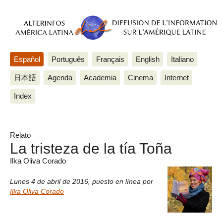
Español
Português
Français
English
Italiano
日本語
Agenda
Academia
Cinema
Internet
Index
Relato
La tristeza de la tía Toña
Ilka Oliva Corado
Lunes 4 de abril de 2016
,
puesto en línea por
Ilka Oliva Corado