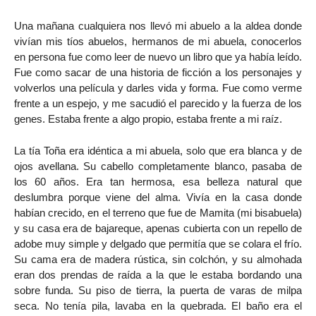
Una mañana cualquiera nos llevó mi abuelo a la aldea donde
vivían mis tíos abuelos, hermanos de mi abuela, conocerlos
en persona fue como leer de nuevo un libro que ya había leído.
Fue como sacar de una historia de ficción a los personajes y
volverlos una película y darles vida y forma. Fue como verme
frente a un espejo, y me sacudió el parecido y la fuerza de los
genes. Estaba frente a algo propio, estaba frente a mi raíz.
La tía Toña era idéntica a mi abuela, solo que era blanca y de
ojos avellana. Su cabello completamente blanco, pasaba de
los 60 años. Era tan hermosa, esa belleza natural que
deslumbra porque viene del alma. Vivía en la casa donde
habían crecido, en el terreno que fue de Mamita (mi bisabuela)
y su casa era de bajareque, apenas cubierta con un repello de
adobe muy simple y delgado que permitía que se colara el frío.
Su cama era de madera rústica, sin colchón, y su almohada
eran dos prendas de raída a la que le estaba bordando una
sobre funda. Su piso de tierra, la puerta de varas de milpa
seca. No tenía pila, lavaba en la quebrada. El baño era el