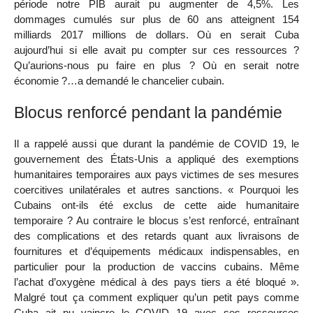
période notre PIB aurait pu augmenter de 4,5%. Les
dommages cumulés sur plus de 60 ans atteignent 154
milliards 2017 millions de dollars. Où en serait Cuba
aujourd’hui si elle avait pu compter sur ces ressources ?
Qu’aurions-nous pu faire en plus ? Où en serait notre
économie ?…a demandé le chancelier cubain.
Blocus renforcé pendant la pandémie
Il a rappelé aussi que durant la pandémie de COVID 19, le
gouvernement des États-Unis a appliqué des exemptions
humanitaires temporaires aux pays victimes de ses mesures
coercitives unilatérales et autres sanctions. « Pourquoi les
Cubains ont-ils été exclus de cette aide humanitaire
temporaire ? Au contraire le blocus s’est renforcé, entraînant
des complications et des retards quant aux livraisons de
fournitures et d’équipements médicaux indispensables, en
particulier pour la production de vaccins cubains. Même
l’achat d’oxygène médical à des pays tiers a été bloqué ».
Malgré tout ça comment expliquer qu’un petit pays comme
Cuba ait pu vaincre le COVID 19 avec ses ressources