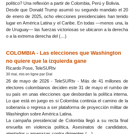
político? Una reflexión a partir de Colombia, Perú y Bolivia.
Desde que Donald Trump asumió su segundo mandato el 20
de enero de 2025, ocho elecciones presidenciales han tenido
lugar en América Latina y el Caribe. En todas —menos una, la
de Uruguay— las fuerzas victoriosas se ubicaron a la derecha
o a la extrema derecha del (…)
COLOMBIA - Las elecciones que Washington
no quiere que la izquierda gane
Ricardo Pose, TeleSURtv
30 mai, mis en ligne par Dial
26 de mayo de 2026 - TeleSURtv - Más de 41 millones de
electores colombianos deciden este 31 de mayo el rumbo de
su país en unas elecciones que desbordan la política interna.
Lo que está en juego es si Colombia continúa el camino de la
soberanía o regresa a ser plataforma de proyección militar de
Washington sobre América Latina.
La campaña presidencial de Colombia llegó a su recta final
envuelta en violencia política. Asesinatos de candidatos,
atentados y amenazas contra dirigentes (…)