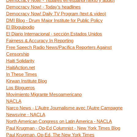
Democracy Now! - Titulares en español (texto y audio)
Democracy Now! - Today’s headlines
Democracy Now! Daily TV Program (text & video)
DMI Blog - Drum Major Institute for Public Policy
El Bloguipodio
El Diario Internacional - sección Estados Unidos
Fairness & Accuracy In Reporting
Free Speech Radio News/Pacifica Reporters Against
Censorship
Haiti Solidarity
HaitiAction.net
In These Times
Kirwan Institute Blog
Los Blogueros
Movimiento Migrante Mesoamericano
NACLA
Narco News - L’Autre Journalisme avec l’Autre Campagne
Newsvine - NACLA
North American Congress on Latin America - NACLA
Paul Krugman - Op-Ed Columnist - New York Times Blog
Paul Krugman, Op-Ed, The New York Times