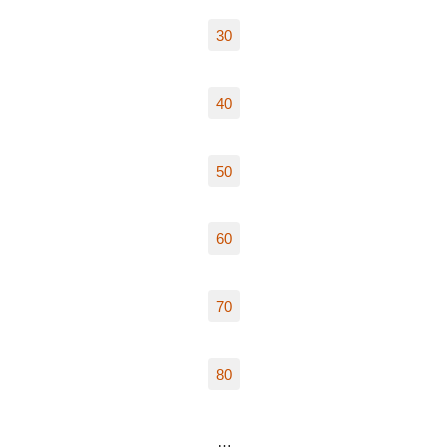
30
40
50
60
70
80
…