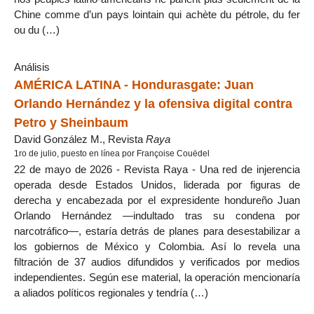
Chine comme d’un pays lointain qui achète du pétrole, du fer
ou du (…)
Análisis
AMÉRICA LATINA - Hondurasgate: Juan
Orlando Hernández y la ofensiva digital contra
Petro y Sheinbaum
David González M., Revista
Raya
1ro de julio, puesto en línea por Françoise Couëdel
22 de mayo de 2026 - Revista Raya - Una red de injerencia
operada desde Estados Unidos, liderada por figuras de
derecha y encabezada por el expresidente hondureño Juan
Orlando Hernández —indultado tras su condena por
narcotráfico—, estaría detrás de planes para desestabilizar a
los gobiernos de México y Colombia. Así lo revela una
filtración de 37 audios difundidos y verificados por medios
independientes. Según ese material, la operación mencionaría
a aliados políticos regionales y tendría (…)